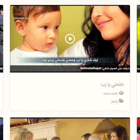
علمني يا رب
7297 views
ترانيم