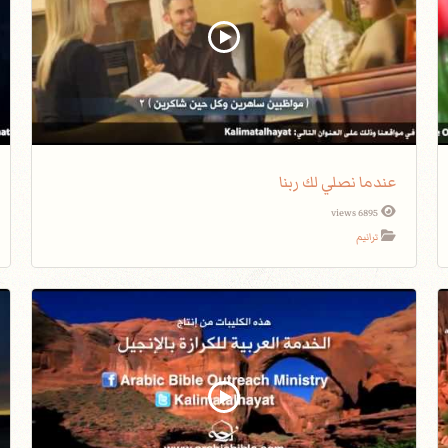
عندما نصلي لك ربنا
6895 views
ترانيم