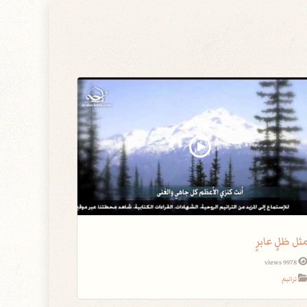
ثل ظلٍ عابرٍ
9978 views
ترانيم