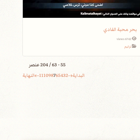
بحر محبة الفادي
6742 views
ترانيم
55 - 63 / 204 عنصر
البداية
2
3
4
5
6
7
8
9
10
11
النهاية