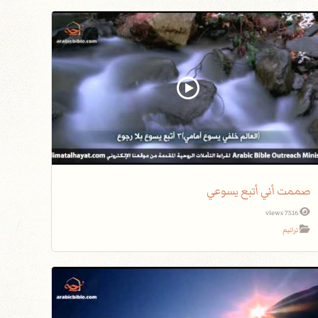
صممت أني أتبع يسوعي
7516 views
ترانيم