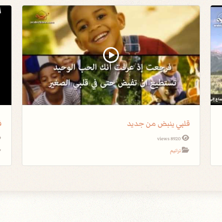
قلبي ينبض من جديد
ف
8920 views
ترانيم