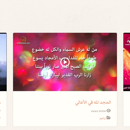
المجد لله في الأعالي
م
10106 views
ترانيم