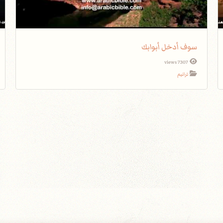
سوف أدخل أبوابك
7307 views
ترانيم