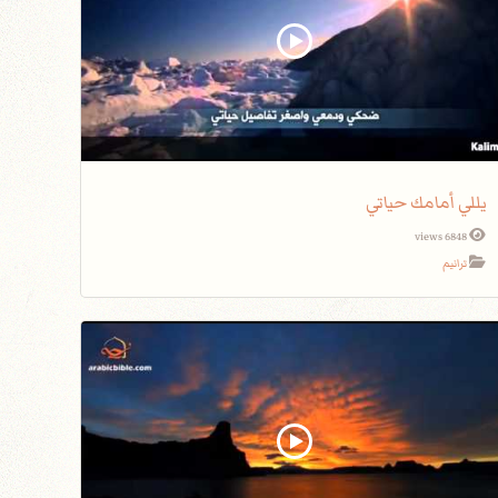
يللي أمامك حياتي
6848 views
ترانيم