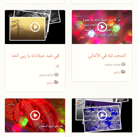
المجد لله في الأعالي
في عيد ميلادك يا ربي المل
ك
10106 views
ترانيم
8727 views
ترانيم