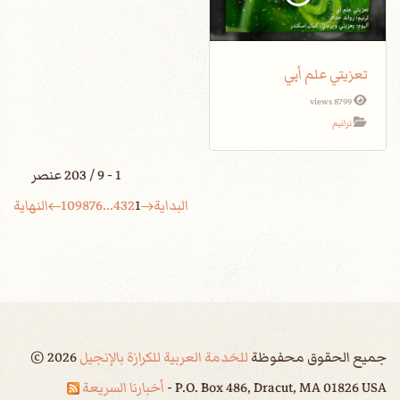
تعزيتي علم أبي
8799 views
ترانيم
1 - 9 / 203 عنصر
البداية
1
2
3
4
...
6
7
8
9
10
النهاية
جميع الحقوق محفوظة
للخدمة العربية للكرازة بالإنجيل
2026
©
P.O. Box 486, Dracut, MA 01826 USA -
أخبارنا السريعة