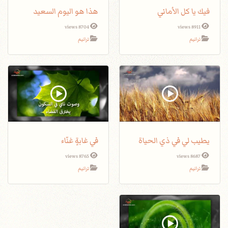
فيك يا كل الأماني
هذا هو اليوم السعيد
8704 views
8911 views
ترانيم
ترانيم
يطيب لي في ذي الحياة
في غابةٍ غنّاء
8765 views
8687 views
ترانيم
ترانيم