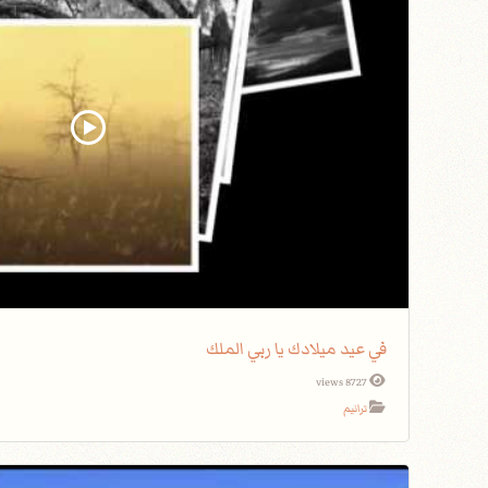
في عيد ميلادك يا ربي الملك
8727 views
ترانيم