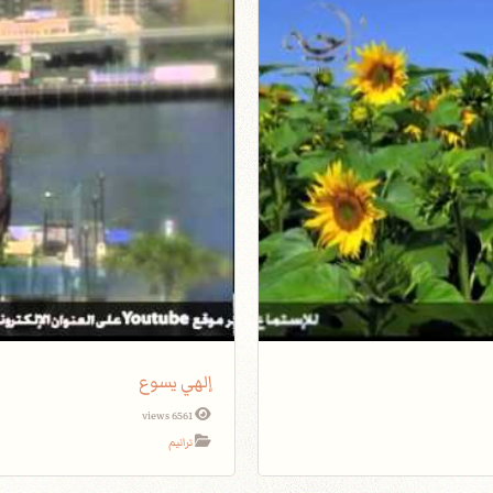
إلهي يسوع
6561 views
ترانيم