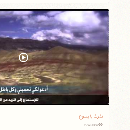
نذرتُ يا يسوع
6935 views