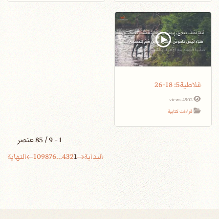
غلاطية5: 18-26
4902 views
قراءات كتابية
1 - 9 / 85 عنصر
البداية
1
2
3
4
...
6
7
8
9
10
النهاية