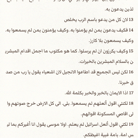
لذين يدعون به.
13 لان كل من يدعو باسم الرب يخلص
14 فكيف يدعون بمن لم يؤمنوا به. وكيف يؤمنون بمن لم يسمعوا به.
وكيف يسمعون بلا كارز.
15 وكيف يكرزون ان لم يرسلوا. كما هو مكتوب ما اجمل اقدام المبشري
ن بالسلام المبشرين بالخيرات.
16 لكن ليس الجميع قد اطاعوا الانجيل لان اشعياء يقول يا رب من صد
ق خبرنا.
17 اذا الايمان بالخبر والخبر بكلمة الله.
18 لكنني اقول ألعلهم لم يسمعوا. بلى. الى كل الارض خرج صوتهم وا
لى اقاصي المسكونة اقوالهم.
19 لكني اقول ألعل اسرائيل لم يعلم. اولا موسى يقول انا أغيركم بما لي
س امة. بامة غبية اغيظكم.