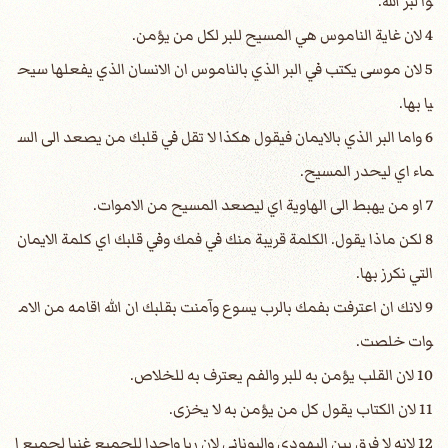
وا لبر الله.
4 لان غاية الناموس هي المسيح للبر لكل من يؤمن.
5 لان موسى يكتب في البر الذي بالناموس ان الانسان الذي يفعلها سيح
يا بها.
6 واما البر الذي بالايمان فيقول هكذا لا تقل في قلبك من يصعد الى الس
ماء اي ليحدر المسيح.
7 او من يهبط الى الهاوية اي ليصعد المسيح من الاموات.
8 لكن ماذا يقول. الكلمة قريبة منك في فمك وفي قلبك اي كلمة الايمان
التي نكرز بها.
9 لانك ان اعترفت بفمك بالرب يسوع وآمنت بقلبك ان الله اقامه من الام
وات خلصت.
10 لان القلب يؤمن به للبر والفم يعترف به للخلاص.
11 لان الكتاب يقول كل من يؤمن به لا يخزى.
12 لانه لا فرق بين اليهودي واليوناني لان ربا واحدا للجميع غنيا لجميع ا