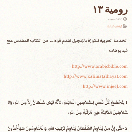
رومية ١٣
3920 views
قراءات كتابية
الخدمة العربية للكرازة بالإنجيل تقدم قراءات من الكتاب المقدس مع
فيديوهات
http://www.arabicbible.com
http://www.kalimatalhayat.com
http://www.injeel.com
1 لِتَخْضَعْ كُلُّ نَفْسٍ لِلسَّلاَطِينِ الْفَائِقَةِ، لأَنَّهُ لَيْسَ سُلْطَانٌ إِلاَّ مِنَ اللهِ، وَال
سَّلاَطِينُ الْكَائِنَةُ هِيَ مُرَتَّبَةٌ مِنَ اللهِ،
2 حَتَّى إِنَّ مَنْ يُقَاوِمُ السُّلْطَانَ يُقَاوِمُ تَرْتِيبَ اللهِ، وَالْمُقَاوِمُونَ سَيَأْخُذُونَ