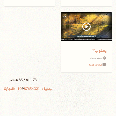
يعقوب٣
3880 views
قراءات كتابية
73 - 81 / 85 عنصر
البداية
1
2
3
4
5
6
7
8
9
10
النهاية