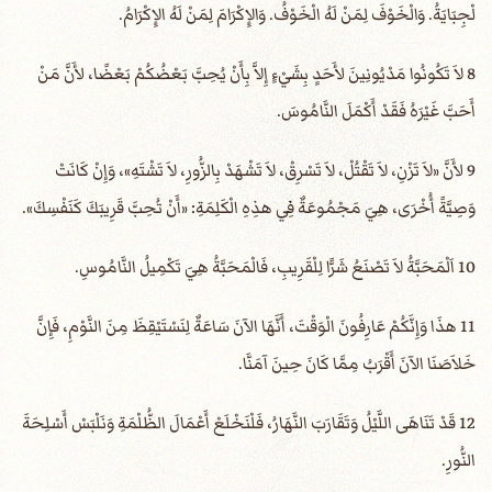
لْجِبَايَةُ. وَالْخَوْفَ لِمَنْ لَهُ الْخَوْفُ. وَالإِكْرَامَ لِمَنْ لَهُ الإِكْرَامُ.
8 لاَ تَكُونُوا مَدْيُونِينَ لأَحَدٍ بِشَيْءٍ إِلاَّ بِأَنْ يُحِبَّ بَعْضُكُمْ بَعْضًا، لأَنَّ مَنْ
أَحَبَّ غَيْرَهُ فَقَدْ أَكْمَلَ النَّامُوسَ.
9 لأَنَّ «لاَ تَزْنِ، لاَ تَقْتُلْ، لاَ تَسْرِقْ، لاَ تَشْهَدْ بِالزُّورِ، لاَ تَشْتَهِ»، وَإِنْ كَانَتْ
وَصِيَّةً أُخْرَى، هِيَ مَجْمُوعَةٌ فِي هذِهِ الْكَلِمَةِ: «أَنْ تُحِبَّ قَرِيبَكَ كَنَفْسِكَ».
10 اَلْمَحَبَّةُ لاَ تَصْنَعُ شَرًّا لِلْقَرِيبِ، فَالْمَحَبَّةُ هِيَ تَكْمِيلُ النَّامُوسِ.
11 هذَا وَإِنَّكُمْ عَارِفُونَ الْوَقْتَ، أَنَّهَا الآنَ سَاعَةٌ لِنَسْتَيْقِظَ مِنَ النَّوْمِ، فَإِنَّ
خَلاَصَنَا الآنَ أَقْرَبُ مِمَّا كَانَ حِينَ آمَنَّا.
12 قَدْ تَنَاهَى اللَّيْلُ وَتَقَارَبَ النَّهَارُ، فَلْنَخْلَعْ أَعْمَالَ الظُّلْمَةِ وَنَلْبَسْ أَسْلِحَةَ
النُّورِ.