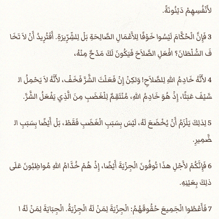
لأَنْفُسِهِمْ دَيْنُونَةً.
3 فَإِنَّ الْحُكَّامَ لَيْسُوا خَوْفًا لِلأَعْمَالِ الصَّالِحَةِ بَلْ لِلشِّرِّيرَةِ. أَفَتُرِيدُ أَنْ لاَ تَخَا
فَ السُّلْطَانَ؟ افْعَلِ الصَّلاَحَ فَيَكُونَ لَكَ مَدْحٌ مِنْهُ،
4 لأَنَّهُ خَادِمُ اللهِ لِلصَّلاَحِ! وَلكِنْ إِنْ فَعَلْتَ الشَّرَّ فَخَفْ، لأَنَّهُ لاَ يَحْمِلُ ال
سَّيْفَ عَبَثًا، إِذْ هُوَ خَادِمُ اللهِ، مُنْتَقِمٌ لِلْغَضَبِ مِنَ الَّذِي يَفْعَلُ الشَّرَّ.
5 لِذلِكَ يَلْزَمُ أَنْ يُخْضَعَ لَهُ، لَيْسَ بِسَبَبِ الْغَضَبِ فَقَطْ، بَلْ أَيْضًا بِسَبَبِ ال
ضَّمِيرِ.
6 فَإِنَّكُمْ لأَجْلِ هذَا تُوفُونَ الْجِزْيَةَ أَيْضًا، إِذْ هُمْ خُدَّامُ اللهِ مُواظِبُونَ عَلَى
ذلِكَ بِعَيْنِهِ.
7 فَأَعْطُوا الْجَمِيعَ حُقُوقَهُمُ: الْجِزْيَةَ لِمَنْ لَهُ الْجِزْيَةُ. الْجِبَايَةَ لِمَنْ لَهُ ا