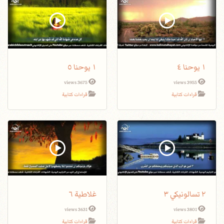
١ يوحنا ٤
١ يوحنا ٥
3675 views
3955 views
قراءات كتابية
قراءات كتابية
٢ تسالونيكي ٣
غلاطية ٦
3631 views
3801 views
قراءات كتابية
قراءات كتابية