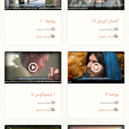
أعمال الرسل ١٨
رومية ١٠
3709 views
4006 views
قراءات كتابية
قراءات كتابية
يوحنا ٣
١ تيموثاوس ٤
4136 views
4002 views
قراءات كتابية
قراءات كتابية