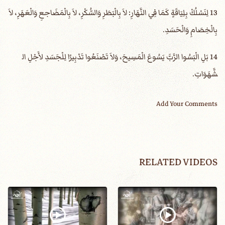
13 لِنَسْلُكْ بِلِيَاقَةٍ كَمَا فِي النَّهَارِ: لاَ بِالْبَطَرِ وَالسُّكْرِ، لاَ بِالْمَضَاجعِ وَالْعَهَرِ، لاَ
بِالْخِصَامِ وَالْحَسَدِ.
14 بَلِ الْبَسُوا الرَّبَّ يَسُوعَ الْمَسِيحَ، وَلاَ تَصْنَعُوا تَدْبِيرًا لِلْجَسَدِ لأَجْلِ ال
شَّهَوَاتِ.
Add Your Comments
RELATED VIDEOS