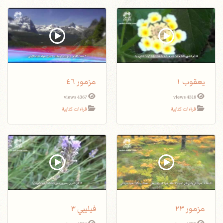
يعقوب ١
مزمور ٤٦
4367 views
4318 views
قراءات كتابية
قراءات كتابية
مزمور ٢٣
فيليبي ٣