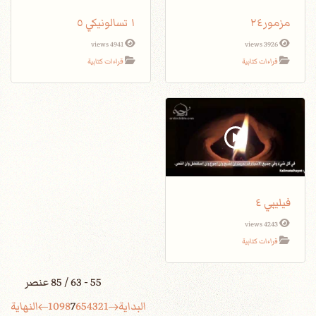
مزمور٢٤
١ تسالونيكي ٥
4941 views
3926 views
قراءات كتابية
قراءات كتابية
فيليبي ٤
4243 views
قراءات كتابية
55 - 63 / 85 عنصر
البداية
1
2
3
4
5
6
7
8
9
10
النهاية