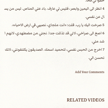
خفوا لي فخا.
4 انظر الى اليمين وابصر، فليس لي عارف. باد عني المناص. ليس من يس
ال عن نفسي.
5 صرخت اليك يا رب. قلت: «انت ملجاي، نصيبي في ارض الاحياء».
6 اصغ الى صراخي، لاني قد تذللت جدا. نجني من مضطهدي، لانهم ا
شد مني.
7 اخرج من الحبس نفسي، لتحميد اسمك. الصديقون يكتنفونني، لانك
تحسن الي.
Add Your Comments
RELATED VIDEOS