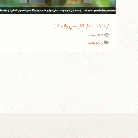
لوقا ١٨- مثل الفريسي والعشار
3907 views
قراءات كتابية