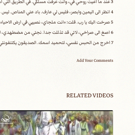
3 عند ما اعيت روحي في، وانت عرفت مسلكي. في الطريق التي اسلك اخفوا لي فخا.
4 انظر الى اليمين وابصر، فليس لي عارف. باد عني المناص. ليس من يسال عن نفسي.
5 صرخت اليك يا رب. قلت: «انت ملجاي، نصيبي في ارض الاحياء».
6 اصغ الى صراخي، لاني قد تذللت جدا. نجني من مضطهدي، لانهم اشد مني.
7 اخرج من الحبس نفسي، لتحميد اسمك. الصديقون يكتنفونني، لانك تحسن الي.
Add Your Comments
RELATED VIDEOS