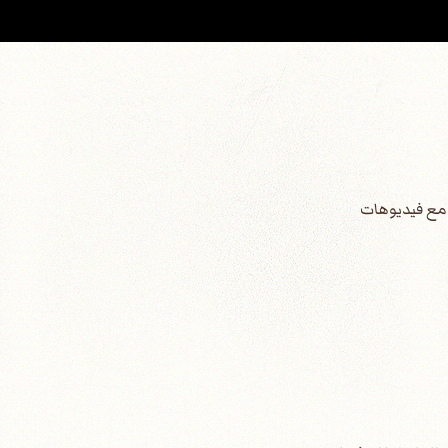
س مع فيديوهات