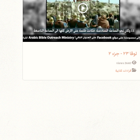
لوقا ٢٣ - جزء ٢
3640 views
قراءات كتابية