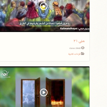
متى ٢١
3848 views
قراءات كتابية