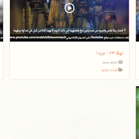
لوقا ٢٣ - جزء١
4009 views
قراءات كتابية