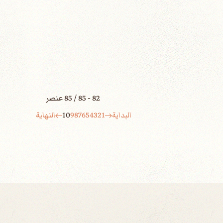
82 - 85 / 85 عنصر
البداية
1
2
3
4
5
6
7
8
9
10
النهاية