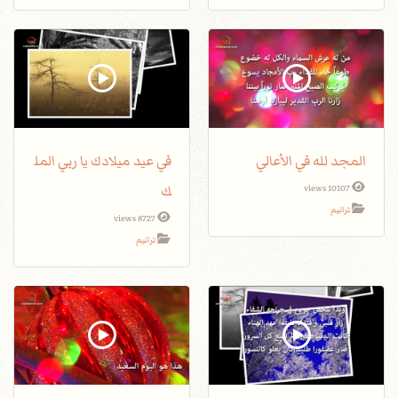
المجد لله في الأعالي
في عيد ميلادك يا ربي المل
ك
10107 views
ترانيم
8727 views
ترانيم