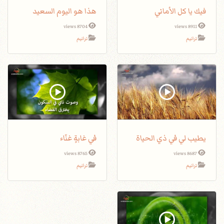
فيك يا كل الأماني
هذا هو اليوم السعيد
8704 views
8911 views
ترانيم
ترانيم
يطيب لي في ذي الحياة
في غابةٍ غنّاء
8765 views
8687 views
ترانيم
ترانيم