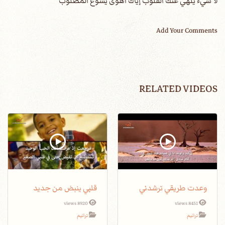
لا شيء يلهي عنك القلوب إياك أهوى يسوع المصلوب
Add Your Comments
RELATED VIDEOS
وعدت طريقي ترشدني
قلبي ينبض من جديد
8920 views
8451 views
ترانيم
ترانيم