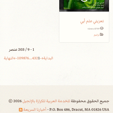
تعزيتي علم أبي
8799 views
ترانيم
1 - 9 / 203 عنصر
البداية
1
2
3
4
...
6
7
8
9
10
النهاية
جميع الحقوق محفوظة
للخدمة العربية للكرازة بالإنجيل
2026
©
P.O. Box 486, Dracut, MA 01826 USA -
أخبارنا السريعة