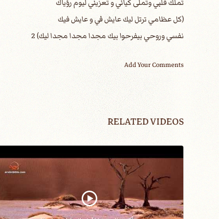
تملك قلبي وتملى كياني و تعزيني ليوم رؤياك
(كل عظامي ترتل ليك عايش في و عايش فيك
نفسي وروحي بيفرحوا بيك مجدا مجدا مجدا ليك) 2
Add Your Comments
RELATED VIDEOS