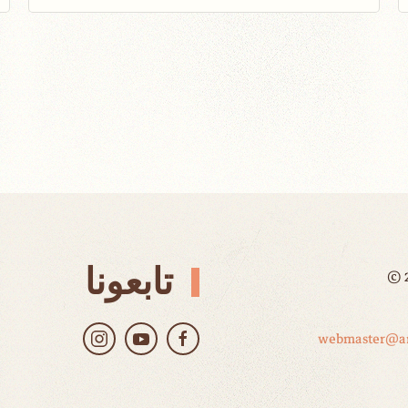
تابعونا
©
webmaster@ar