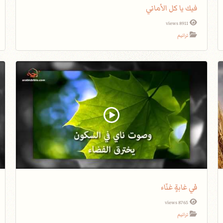
فيك يا كل الأماني
8911 views
ترانيم
في غابةٍ غنّاء
8765 views
ترانيم