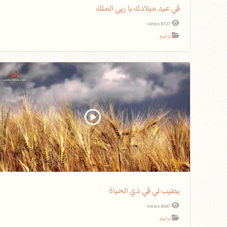
في عيد ميلادك يا ربي الملك
8727 views
ترانيم
يطيب لي في ذي الحياة
8687 views
ترانيم