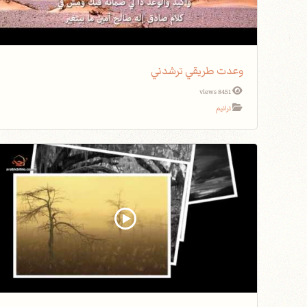
وعدت طريقي ترشدني
8451 views
ترانيم