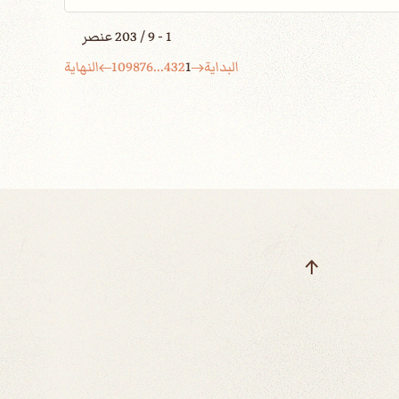
1 - 9 / 203 عنصر
البداية
1
2
3
4
...
6
7
8
9
10
النهاية