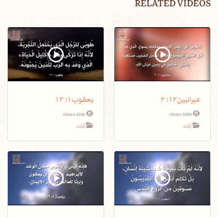
RELATED VIDEOS
عبرانيين١٢: ٢
يعقوب١: ١٢
4186 views
4188 views
آيات
آيات