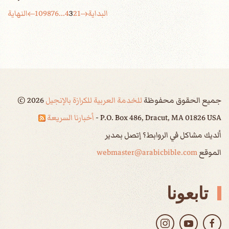
البداية
1
2
3
4
...
6
7
8
9
10
النهاية
جميع الحقوق محفوظة
للخدمة العربية للكرازة بالإنجيل
2026
©
P.O. Box 486, Dracut, MA 01826 USA -
أخبارنا السريعة
ألديك مشاكل في الروابط؟ إتصل بمدير
الموقع
webmaster@arabicbible.com
تابعونا