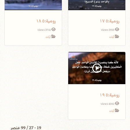
3741 views
3915 views
آيات
آيات
4061 views
آيات
19 - 27 / 99 عنصر