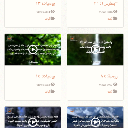
٢بطرس١: ٢١
4104 views
3846 views
آيات
آيات
4252 views
3967 views
آيات
آيات