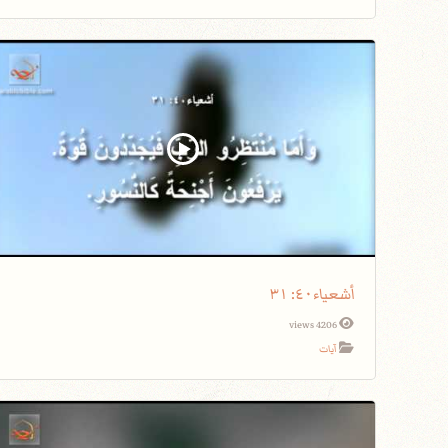
أشعياء٤٠: ٣١
4206 views
آيات