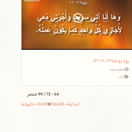
رؤيا يوحنا٢٢: ١٢-١٣
3814 views
آيات
64 - 72 / 99 عنصر
البداية
2
3
4
5
6
7
8
9
10
11
النهاية