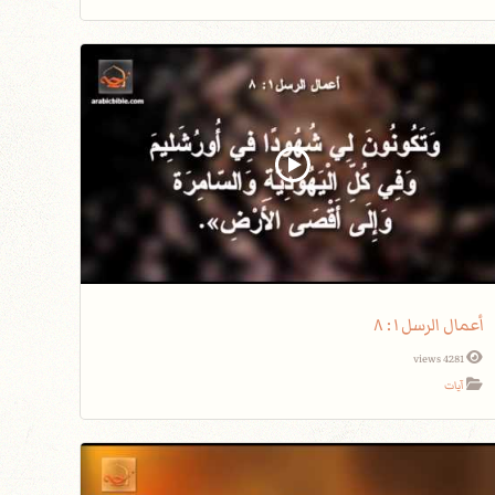
أعمال الرسل١: ٨
4281 views
آيات