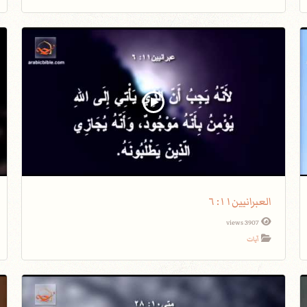
العبرانيين١١: ٦
3907 views
آيات