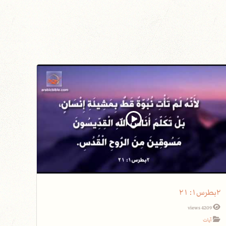
٢بطرس١: ٢١
4209 views
آيات