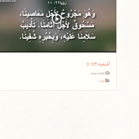
أشعياء٥٣: ٥
4189 views
آيات