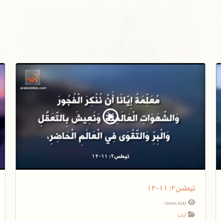
تيطس٢: ١١-١٢
4141 views
آيات