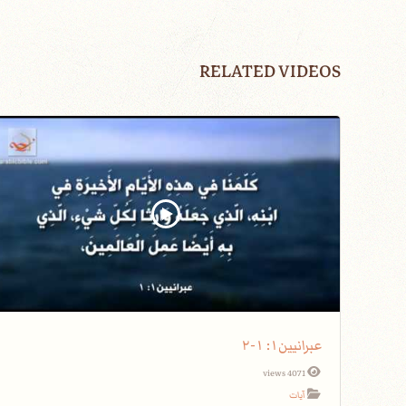
RELATED VIDEOS
عبرانيين١: ١-٢
4071 views
آيات