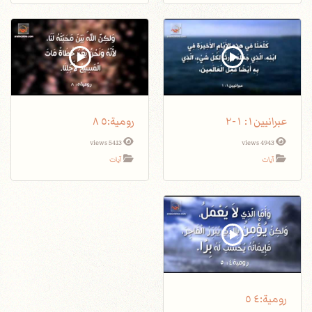
عبرانيين١: ١-٢
5413 views
4943 views
آيات
آيات