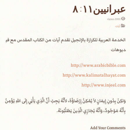
عبرانيين١١: ٨
3991 views
آيات
الخدمة العربية للكرازة بالإنجيل تقدم آيات من الكتاب المقدس مع في
ديوهات
http://www.arabicbible.com
http://www.kalimatalhayat.com
http://www.injeel.com
‎وَلكِنْ بِدُونِ إِيمَانٍ لاَ يُمْكِنُ إِرْضَاؤُهُ، لأَنَّهُ يَجِبُ أَنَّ الَّذِي يَأْتِي إِلَى اللهِ يُؤْمِنُ
بِأَنَّهُ مَوْجُودٌ، وَأَنَّهُ يُجَازِي الَّذِينَ يَطْلُبُونَهُ.
Add Your Comments