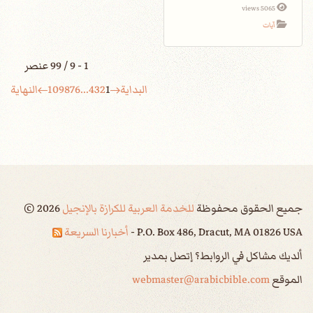
5065 views
آيات
1 - 9 / 99 عنصر
البداية
1
2
3
4
...
6
7
8
9
10
النهاية
جميع الحقوق محفوظة
للخدمة العربية للكرازة بالإنجيل
2026
©
P.O. Box 486, Dracut, MA 01826 USA -
أخبارنا السريعة
ألديك مشاكل في الروابط؟ إتصل بمدير
الموقع
webmaster@arabicbible.com