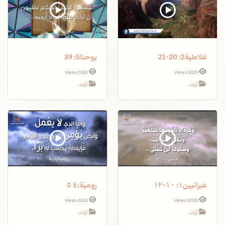
غلاطية2: 20-21
يوحنا5: 39
5145 views
5329 views
آيات
آيات
عبرانيين١: ١٠-١٢
5101 views
5032 views
آيات
آيات