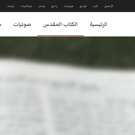
الإنجيل
كتب
فيديو
صوتيات
راديو
شباب
إسلاميات
إبحث
Skip to main content
الرئيسية
الكتاب المقدس
صوتيات
م