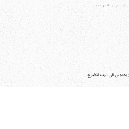
القديم
المزامير