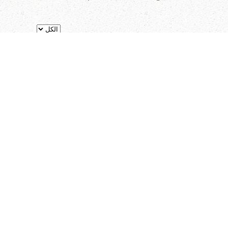
عدد الإظهارات:
الزيارات
4030
8111
4623
5918
5763
3798
3391