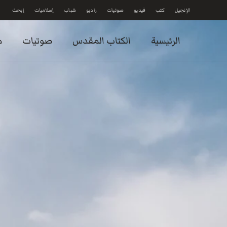
الإنجيل
كتب
فيديو
صوتيات
راديو
شباب
إسلاميات
إبحث
Skip to main content
الرئيسية
الكتاب المقدس
صوتيات
م