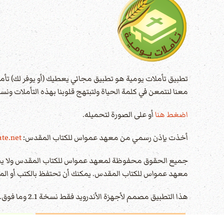
تطبيق تأملات يومية هو تطبيق مجاني يعطيك (أو يوفر لك) تأ
معنا لنتمعن في كلمة الحياة ولتبتهج قلوبنا بهذه التأملات ون
اضغط هنا
أو على الصورة لتحميله.
أخذت بإذن رسمي من معهد عمواس للكتاب المقدس:
te.net
جميع الحقوق محفوظة لمعهد عمواس للكتاب المقدس ولا يجوز إع
معهد عمواس للكتاب المقدس. يمكنك أن تحتفظ بالكتب أو المق
هذا التطبيق مصمم لأجهزة الأندرويد فقط نسخة 2.1 وما فوق.