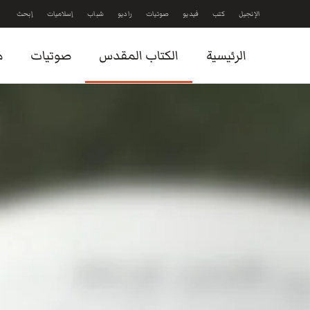
الإنجيل
كتب
فيديو
صوتيات
راديو
شباب
إسلاميات
إبحث
Skip to main content
الرئيسية
الكتاب المقدس
صوتيات
م