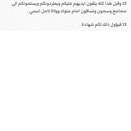
12 وقبل هذا كله يلقون ايديهم عليكم ويطردونكم ويسلمونكم الى
مجامع وسجون وتساقون امام ملوك وولاة لاجل اسمي .
13 فيؤول ذلك لكم شهادة .
14 فضعوا في قلوبكم ان لا تهتموا من قبل لكي تحتجوا .
15 لاني انا اعطيكم فما وحكمة لا يقدر جميع معانديكم ان يقاوموها
او يناقضوها .
16 وسوف تسلمون من الوالدين والاخوة والاقرباء والاصدقاء .ويقتلون
منكم .
17 وتكونون مبغضين من الجميع من اجل اسمي .
18 ولكن شعرة من رؤوسكم لا تهلك .
19 بصبركم اقتنوا انفسكم .