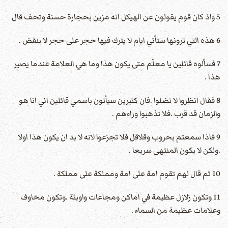
5 واذ كان قوم يقولون عن الهيكل انه مزين بحجارة حسنة وتحف قال
6 هذه التي ترونها ستأتي ايام لا يترك فيها حجر على حجر لا ينقض .
7 فسألوه قائلين يا معلّم متى يكون هذا وما هي العلامة عندما يصير
هذا .
8 فقال انظروا لا تضلوا .فان كثيرين سيأتون باسمي قائلين اني انا هو
والزمان قد قرب .فلا تذهبوا وراءهم .
9 فاذا سمعتم بحروب وقلاقل فلا تجزعوا لانه لا بد ان يكون هذا اولا
.ولكن لا يكون المنتهى سريعا .
10 ثم قال لهم تقوم امة على امة ومملكة على مملكة .
11 وتكون زلازل عظيمة في اماكن ومجاعات واوبئة .وتكون مخاوف
وعلامات عظيمة من السماء .