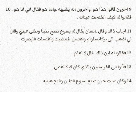
9 آخرون قالوا هذا هو .وآخرون انه يشبهه .واما هو فقال اني انا هو . 10
فقالوا له كيف انفتحت عيناك .
11 اجاب ذاك وقال .انسان يقال له يسوع صنع طينا وطلى عينيّ وقال
لي اذهب الى بركة سلوام واغتسل .فمضيت واغتسلت فابصرت .
12 فقالوا له اين ذاك .قال لا اعلم
13 فأتوا الى الفريسيين بالذي كان قبلا اعمى .
14 وكان سبت حين صنع يسوع الطين وفتح عينيه .
15 فسأله الفريسيون ايضا كيف ابصر .فقال لهم وضع طينا على عينيّ
واغتسلت فانا أبصر .
16 فقال قوم من الفريسيين هذا الانسان ليس من
الله
لانه لا يحفظ
السبت .آخرون قالوا كيف يقدر انسان خاطئ ان يعمل مثل هذه الآيات
.وكان بينهم انشقاق .