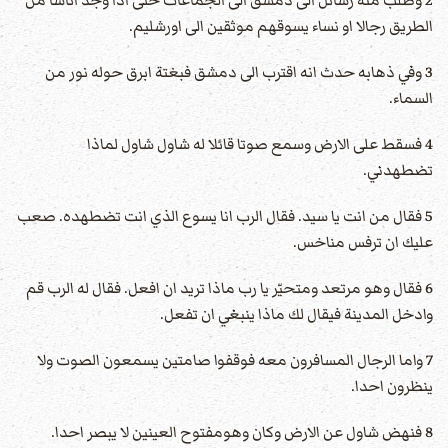
الطريق رجالا او نساء يسوقهم موثقين الى اورشليم.
3 وفي ذهابه حدث انه اقترب الى دمشق فبغتة ابرق حوله نور من
السماء.
4 فسقط على الارض وسمع صوتا قائلا له شاول شاول لماذا
تضطهدني.
5 فقال من انت يا سيد. فقال الرب انا يسوع الذي انت تضطهده. صعب
عليك ان ترفس مناخس.
6 فقال وهو مرتعد ومتحيّر يا رب ماذا تريد ان افعل. فقال له الرب قم
وادخل المدينة فيقال لك ماذا ينبغي ان تفعل.
7 واما الرجال المسافرون معه فوقفوا صامتين يسمعون الصوت ولا
ينظرون احدا.
8 فنهض شاول عن الارض وكان وهومفتوح العينين لا يبصر احدا.