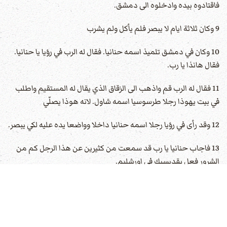
فاقتادوه بيده وادخلوه الى دمشق.
9 وكان ثلاثة ايام لا يبصر فلم يأكل ولم يشرب
10 وكان في دمشق تلميذ اسمه حنانيا. فقال له الرب في رؤيا يا حنانيا.
فقال هانذا يا رب.
11 فقال له الرب قم واذهب الى الزقاق الذي يقال له المستقيم واطلب
في بيت يهوذا رجلا طرسوسيا اسمه شاول. لانه هوذا يصلّي
12 وقد رأى في رؤيا رجلا اسمه حنانيا داخلا وواضعا يده عليه لكي يبصر.
13 فاجاب حنانيا يا رب قد سمعت من كثيرين عن هذا الرجل كم من
الشرور فعل بقديسيك في اورشليم.
14 وههنا له سلطان من قبل رؤساء الكهنة ان يوثق جميع الذين يدعون
باسمك.
15 فقال له الرب اذهب. لان هذا لي اناء مختار ليحمل اسمي امام امم