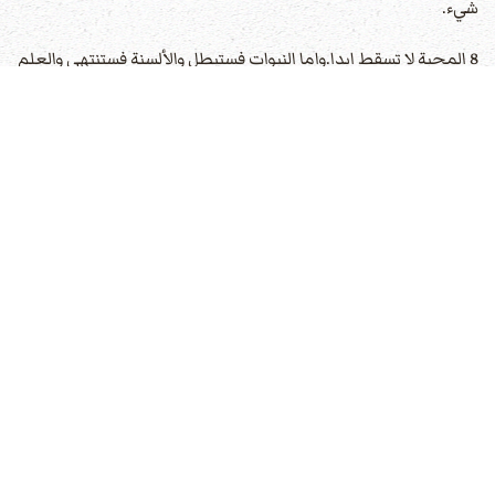
شيء.
8 المحبة لا تسقط ابدا.واما النبوات فستبطل والألسنة فستنتهي والعلم
فسيبطل.
9 لاننا نعلم بعض العلم ونتنبأ بعض التنبوء.
10 ولكن متى جاء الكامل فحينئذ يبطل ما هو بعض.
11 لما كنت طفلا كطفل كنت اتكلم وكطفل كنت افطن وكطفل كنت
افتكر.ولكن لما صرت رجلا ابطلت ما للطفل.
12 فاننا ننظر الآن في مرآة في لغز لكن حينئذ وجها لوجه. الآن اعرف
بعض المعرفة لكن حينئذ ساعرف كما عرفت.
13 اما الآن فيثبت الايمان والرجاء والمحبة هذه الثلاثة ولكن اعظمهن
المحبة
عدد الزيارات: 3679