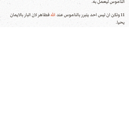
الناموس ليعمل به.
11 ولكن ان ليس احد يتبرر بالناموس عند
الله
فظاهر لان البار بالايمان
يحيا.
12 ولكن الناموس ليس من الايمان بل الانسان الذي يفعلها سيحيا بها.
13 المسيح افتدانا من لعنة الناموس اذ صار لعنة لاجلنا لانه مكتوب
ملعون كل من علّق على خشبة.
14 لتصير بركة ابراهيم للامم في المسيح يسوع لننال بالايمان موعد
الروح
15 ايها الاخوة بحسب الانسان اقول ليس احد يبطّل عهدا قد تمكن ولو
من انسان او يزيد عليه.
16 واما المواعيد فقيلت في ابراهيم وفي نسله.لا يقول وفي الانسال كانه
عن كثيرين بل كانه عن واحد وفي نسلك الذي هو المسيح.