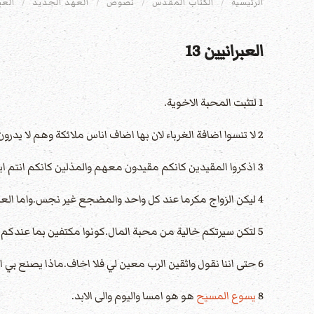
الرئيسية
الكتاب المقدس
نصوص
العهد الجديد
العب
العبرانيين 13
1 لتثبت المحبة الاخوية.
2 لا تنسوا اضافة الغرباء لان بها اضاف اناس ملائكة وهم لا يدرون.
3 اذكروا المقيدين كانكم مقيدون معهم والمذلين كانكم انتم ايضا في الجسد.
4 ليكن الزواج مكرما عند كل واحد والمضجع غير نجس.واما العاهرون والزناة فسيدينهم
5 لتكن سيرتكم خالية من محبة المال.كونوا مكتفين بما عندكم لانه قال لا اهملك ولا اتركك
6 حتى اننا نقول واثقين الرب معين لي فلا اخاف.ماذا يصنع بي انسان 7 اذكروا مرشديكم الذين كلموكم بكلمة
8
يسوع المسيح
هو هو امسا واليوم والى الابد.