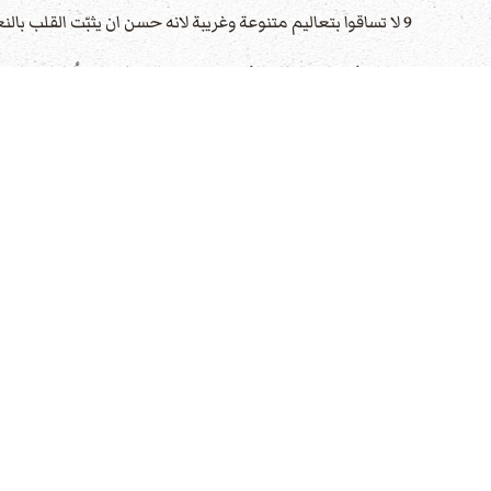
9 لا تساقوا بتعاليم متنوعة وغريبة لانه حسن ان يثبّت القلب بالنعمة لا باطعمة لم ينتفع بها الذين تعاطوها.
10 لنا مذبح لا سلطان للذين يخدمون المسكن ان يأكلوا منه.
11 فان الحيوانات التي يدخل بدمها عن الخطية الى الاقداس بيد رئيس الكهنة تحرق اجسامها خارج المحلّة.
12 لذلك يسوع ايضا لكي يقدس الشعب بدم نفسه تألم خارج الباب.
13 فلنخرج اذا اليه خارج المحلّة حاملين عاره.
14 لان ليس لنا هنا مدينة باقية لكننا نطلب العتيدة.
15 فلنقدم به في كل حين للّه ذبيحة التسبيح اي ثمر شفاه معترفة باسمه.
16 ولكن لا تنسوا فعل الخير والتوزيع لانه بذبائح مثل هذه يسرّ
ال
17 اطيعوا مرشديكم واخضعوا لانهم يسهرون لاجل نفوسكم كانهم سوف يعطون حسابا لكي يفعلوا ذلك بفرح لا آنين لان هذا غير نافع لكم
18 صلّوا لاجلنا.لاننا نثق ان لنا ضمير صالح راغبين ان نتصرف حسنا في كل شيء.