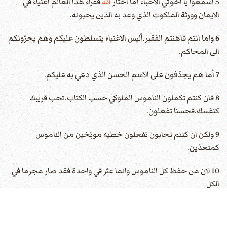
5 اسمعوا يا اخوتي الاحباء أما اختار
الله
فقراء هذا العالم اغنياء في
الايمان وورثة الملكوت الذي وعد به الذين يحبونه.
6 واما انتم فاهنتم الفقير.أليس الاغنياء يتسلطون عليكم وهم يجرّونكم
الى المحاكم.
7 أما هم يجدّفون على الاسم الحسن الذي دعي به عليكم.
8 فان كنتم تكملون الناموس الملوكي حسب الكتاب.تحب قريبك
كنفسك.فحسنا تفعلون.
9 ولكن ان كنتم تحابون تفعلون خطية موبّخين من الناموس
كمتعدّين.
10 لان من حفظ كل الناموس وانما عثر في واحدة فقد صار مجرما في
الكل
11 لان الذي قال لا تزن قال ايضا لا تقتل.فان لم تزن ولكن قتلت فقد
صرت متعديا الناموس.