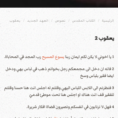
الرئيسية
الكتاب المقدس
نصوص
العهد الجديد
يعقوب
يعقوب 2
1 يا اخوتي لا يكن لكم ايمان ربنا
يسوع المسيح
رب المجد في المحاباة.
2 فانه ان دخل الى مجمعكم رجل بخواتم ذهب في لباس بهي ودخل
ايضا فقير بلباس وسخ
3 فنظرتم الى اللابس اللباس البهي وقلتم له اجلس انت هنا حسنا وقلتم
للفقير قف انت هناك او اجلس هنا تحت موطئ قدميّ
4 فهل لا ترتابون في انفسكم وتصيرون قضاة افكار شريرة.