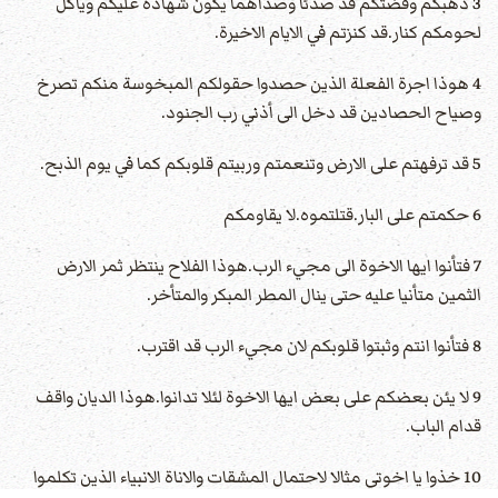
3 ذهبكم وفضتكم قد صدئا وصدأهما يكون شهادة عليكم ويأكل
لحومكم كنار.قد كنزتم في الايام الاخيرة.
4 هوذا اجرة الفعلة الذين حصدوا حقولكم المبخوسة منكم تصرخ
وصياح الحصادين قد دخل الى أذني رب الجنود.
5 قد ترفهتم على الارض وتنعمتم وربيتم قلوبكم كما في يوم الذبح.
6 حكمتم على البار.قتلتموه.لا يقاومكم
7 فتأنوا ايها الاخوة الى مجيء الرب.هوذا الفلاح ينتظر ثمر الارض
الثمين متأنيا عليه حتى ينال المطر المبكر والمتأخر.
8 فتأنوا انتم وثبتوا قلوبكم لان مجيء الرب قد اقترب.
9 لا يئن بعضكم على بعض ايها الاخوة لئلا تدانوا.هوذا الديان واقف
قدام الباب.
10 خذوا يا اخوتي مثالا لاحتمال المشقات والاناة الانبياء الذين تكلموا