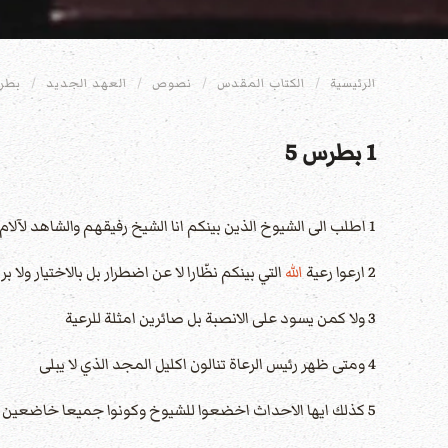
الرئيسية
الكتاب المقدس
نصوص
العهد الجديد
بطرس
1 بطرس 5
1 اطلب الى الشيوخ الذين بينكم انا الشيخ رفيقهم والشاهد لآلام المسيح وشريك المجد العتيد ان يعلن
2 ارعوا رعية
الله
التي بينكم نظّارا لا عن اضطرار بل بالاختيار ولا 
3 ولا كمن يسود على الانصبة بل صائرين امثلة للرعية
4 ومتى ظهر رئيس الرعاة تنالون اكليل المجد الذي لا يبلى
5 كذلك ايها الاحداث اخضعوا للشيوخ وكونوا جميعا خاضعين بعضكم لبعض وتسربلوا بالتواضع لان