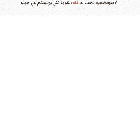
6 فتواضعوا تحت يد
الله
القوية لكي يرفعكم في حينه
7 ملقين كل همكم عليه لانه هو يعتني بكم
8 اصحوا واسهروا لان ابليس خصمكم كأسد زائر يجول ملتمسا من يبتلعه هو.
9 فقاوموه راسخين في الايمان عالمين ان نفس هذه الآلام تجرى على اخوتكم الذين في العالم
10 واله كل نعمة الذي دعانا الى مجده الابدي في المسيح يسوع بعدما تألمتم يسيرا هو يكملكم ويثبتكم ويقويكم ويمكنكم
11 له المجد والسلطان الى ابد الآبدين.آمين
12 بيد سلوانس الاخ الامين كما اظن كتبت اليكم بكلمات قليلة واعظا وشاهدا ان هذه هي نعمة
13 تسلم عليكم التي في بابل المختارة معكم ومرقس ابني.
14 سلموا بعضكم على بعض بقبلة المحبة.سلام لكم جميعكم الذين في المسيح يسوع.آمين
عدد الزيارات: 3193