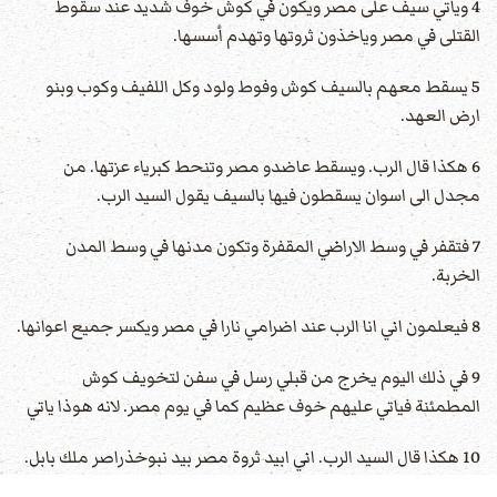
4 ويأتي سيف على مصر ويكون في كوش خوف شديد عند سقوط
القتلى في مصر وياخذون ثروتها وتهدم أسسها.
5 يسقط معهم بالسيف كوش وفوط ولود وكل اللفيف وكوب وبنو
ارض العهد.
6 هكذا قال الرب. ويسقط عاضدو مصر وتنحط كبرياء عزتها. من
مجدل الى اسوان يسقطون فيها بالسيف يقول السيد الرب.
7 فتقفر في وسط الاراضي المقفرة وتكون مدنها في وسط المدن
الخربة.
8 فيعلمون اني انا الرب عند اضرامي نارا في مصر ويكسر جميع اعوانها.
9 في ذلك اليوم يخرج من قبلي رسل في سفن لتخويف كوش
المطمئنة فياتي عليهم خوف عظيم كما في يوم مصر. لانه هوذا ياتي
10 هكذا قال السيد الرب. اني ابيد ثروة مصر بيد نبوخذراصر ملك بابل.