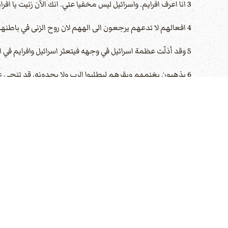
3 انا اعرف افرايم. واسرائيل ليس مخفيا عني. انك الآن زنيت يا افرايم. قد تنجس اسرائيل.
4 افعالهم لا تدعهم يرجعون الى الههم لان روح الزنى في باطنهم وهم لا يعرفون الرب.
5 وقد أذلّت عظمة اسرائيل في وجهه فيتعثر اسرائيل وافرايم في اثمهما ويتعثر يهوذا ايضا معهما.
6 يذهبون بغنمهم وبقرهم ليطلبوا الرب ولا يجدونه. قد تنحى عنهم.
7 قد غدروا بالرب. لانهم ولدوا اولادا اجنبيين. الآن يأكلهم شهر مع انصبتهم
8 اضربوا بالبوق في جبعة بالقرن في الرامة. اصرخوا في بيت آون. وراءك يا بنيامين.
9 يصير افرايم خرابا في يوم التأديب. في اسباط اسرائيل اعلمت اليقين.
10 صارت رؤساء يهوذا كناقلي التخوم فاسكب عليهم سخطي كالماء.
11 افرايم مظلوم مسحوق القضاء لانه ارتضى ان يمضي وراء الوصية.
12 فانا لافرايم كالعث ولبيت يهوذا كالسوس