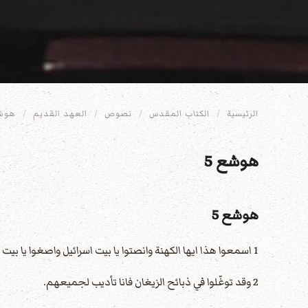
الرئيسية
الكتاب المقدس
نصوص
العهد القديم
هوش
هوشع 5
هوشع 5
1 اسمعوا هذا ايها الكهنة وانصتوا يا بيت اسرائيل واصغوا يا بيت الملك لان عليكم القضاء اذ صرتم فخّا في مصفاة وشبكة مبسوطة على تابور
2 وقد توغّلوا في ذبائح الزيغان فانا تأديب لجميعهم.