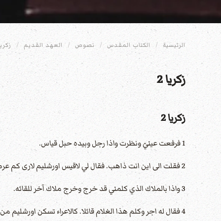
الرئيسية
الكتاب المقدس
نصوص
العهد القديم
زكريا
زكريا 2
زكريا 2
1 فرفعت عينيّ ونظرت واذا رجل وبيده حبل قياس.
2 فقلت الى اين انت ذاهب. فقال لي لاقيس اورشليم لارى كم عرضها وكم طولها.
3 واذا بالملاك الذي كلمني قد خرج وخرج ملاك آخر للقائه.
4 فقال له اجر وكلم هذا الغلام قائلا. كالاعراء تسكن اورشليم من كثرة الناس والبهائم فيها.