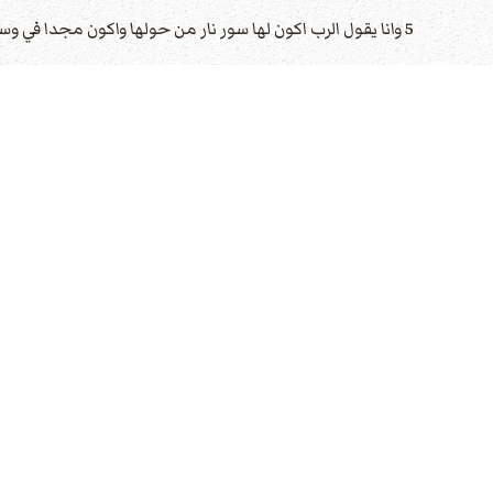
5 وانا يقول الرب اكون لها سور نار من حولها واكون مجدا في وسطها
6 يا يا اهربوا من ارض الشمال يقول الرب. فاني قد فرقتكم كرياح السماء الاربع يقول الرب.
7 تنجّي يا صهيون الساكنة في بنت بابل.
8 لانه هكذا قال رب الجنود. بعد المجد ارسلني الى الامم الذين سلبوكم لانه من يمسكم يمسّ حدقة عينه.
9 لاني هانذا احرّك يدي عليهم فيكونون سلبا لعبيدهم. فتعلمون ان رب الجنود قد ارسلني
10 ترنمي وافرحي يا بنت صهيون لاني هانذا آتي واسكن في وسطك يقول الرب.
11 فيتصل امم كثيرة بالرب في ذلك اليوم ويكونون لي شعبا فاسكن في وسطك فتعلمين ان رب الجنود قد ارسلني اليك.
12 والرب يرث يهوذا نصيبه في الارض المقدسه ويختار اورشليم بعد.
13 اسكتوا يا كل البشر قدام الرب لانه قد استيقظ من مسكن قدسه
عدد الزيارات: 3127