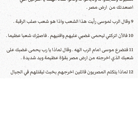
اصعدتك من ارض مصر .
9 وقال الرب لموسى رأيت هذا الشعب واذا هو شعب صلب الرقبة .
10 فالآن اتركني ليحمى غضبي عليهم وافنيهم . فاصيّرك شعبا عظيما .
11 فتضرع موسى امام الرب الهه . وقال لماذا يا رب يحمى غضبك على
شعبك الذي اخرجته من ارض مصر بقوّة عظيمة ويد شديدة .
12 لماذا يتكلم المصريون قائلين اخرجهم بخبث ليقتلهم في الجبال
ويفنيهم عن وجه الارض . ارجع عن حمو غضبك واندم على الشر
بشعبك .
13 اذكر ابراهيم واسحق واسرائيل عبيدك الذين حلفت لهم بنفسك
وقلت لهم اكثر نسلكم كنجوم السماء واعطي نسلكم كل هذه الارض
الذي تكلمت عنها فيملكونها الى الابد .
14 فندم الرب على الشر الذي قال انه يفعله بشعبه .