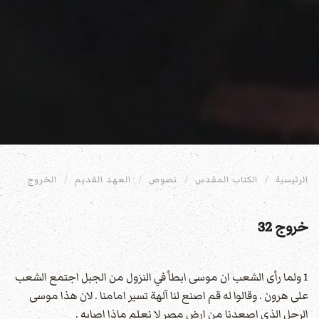
الرئيسية
الكتاب المقدس
نصوص
العهد القديم
الخروج
خروج 32
1 ولما رأى الشعب ان موسى ابطأ في النزول من الجبل اجتمع الشعب
على هرون . وقالوا له قم اصنع لنا آلهة تسير امامنا . لان هذا موسى
الرجل الذي اصعدنا من ارض مصر لا نعلم ماذا اصابه .