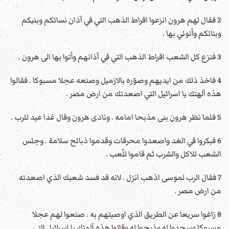
2 فقال لهم هرون انزعوا اقراط الذهب التي في آذان نسائكم وبنيكم
وبناتكم وأتوني بها .
3 فنزع كل الشعب اقراط الذهب التي في آذانهم وأتوا بها الى هرون .
4 فاخذ ذلك من ايديهم وصوّره بالازميل وصنعه عجلا مسبوكا . فقالوا
هذه آلهتك يا اسرائيل التي اصعدتك من ارض مصر .
5 فلما نظر هرون بنى مذبحا امامه . ونادى هرون وقال غدا عيد للرب .
6 فبكروا في الغد واصعدوا محرقات وقدموا ذبائح سلامة . وجلس
الشعب للاكل والشرب ثم قاموا للّعب .
7 فقال الرب لموسى اذهب انزل . لانه قد فسد شعبك الذي اصعدته
من ارض مصر .
8 زاغوا سريعا عن الطريق الذي اوصيتهم به . صنعوا لهم عجلا
مسبوكا وسجدوا له وذبحوا له وقالوا هذه آلهتك يا اسرائيل التي