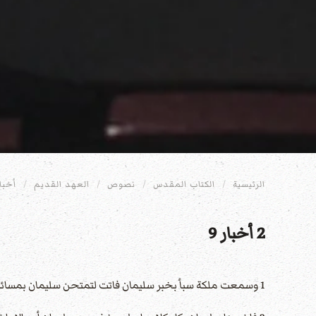
الرئيسية
الكتاب المقدس
نصوص
العهد القديم
أخبار
2 أخبار 9
1 وسمعت ملكة سبأ بخبر سليمان فاتت لتمتحن سليمان بمسائل الى اورشليم بموكب عظيم جدا وجمال حاملة اطيابا وذهبا بكثرة وحجارة كريمة فاتت الى سليمان وكلمته عن كل ما في قلبها.