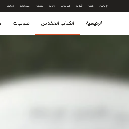
الإنجيل
كتب
فيديو
صوتيات
راديو
شباب
إسلاميات
إبحث
Skip to main content
الرئيسية
الكتاب المقدس
صوتيات
م