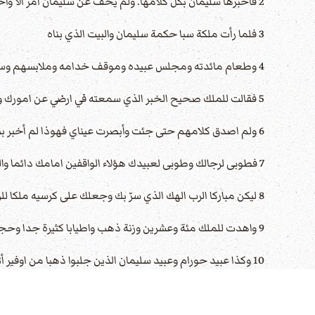
2 فاخبرها سليمان بكل كلامها. ولم يخف عن سليمان أمر الا واخبرها به.
3 فلما رأت ملكة سبا حكمة سليمان والبيت الذي بناه
4 وطعام مائدته ومجلس عبيده وموقف خدامه وملابسهم وسقاته وملابسهم ومحرقاته التي كان يصعدها في بيت الرب لم تبق فيها روح بعد.
5 فقالت للملك صحيح الخبر الذي سمعته في ارضي عن امورك وعن حكمتك.
6 ولم اصدق كلامهم حتى جئت وأبصرت عيناي فهوذا لم أخبر بنصف كثرة حكمتك. زدت على الخبر الذي سمعته.
7 فطوبى لرجالك وطوبى لعبيدك هؤلاء الواقفين امامك دائما والسامعين حكمتك.
8 ليكن مباركا الرب الهك الذي سرّ بك وجعلك على كرسيه ملكا للرب الهك. لان الهك احب اسرائيل ليثبته الى الابد قد جعلك عليهم ملكا لتجري حكما وعدلا.
9 واهدت للملك مئة وعشرين وزنة ذهب واطيابا كثيرة جدا وحجارة كريمة. ولم يكن مثل ذلك الطيب الذي اهدته ملكة سبا للملك سليمان.
10 وكذا عبيد حورام وعبيد سليمان الذين جلبوا ذهبا من اوفير أتوا بخشب الصندل وحجارة كريمة.
11 وعمل الملك خشب الصندل درجا لبيت الرب وبيت الملك واعوادا وربابا ولم ير مثلها قبل في ارض يهوذا.