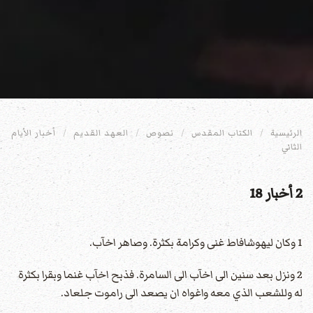
الرئيسية
الكتاب المقدس
نصوص
العهد القديم
أخبار الأيام
الثاني
2 أخبار 18
1 وكان ليهوشافاط غنى وكرامة بكثرة. وصاهر اخآب.
2 ونزل بعد سنين الى اخآب الى السامرة. فذبح اخآب غنما وبقرا بكثرة
له وللشعب الذي معه واغواه ان يصعد الى راموت جلعاد.