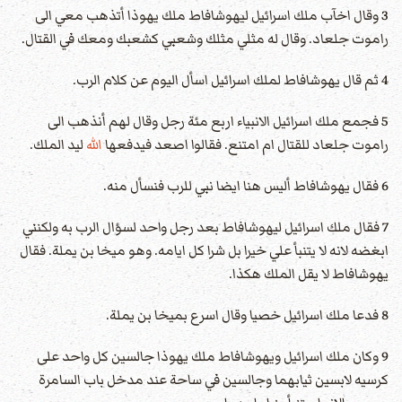
3 وقال اخآب ملك اسرائيل ليهوشافاط ملك يهوذا أتذهب معي الى
راموت جلعاد. وقال له مثلي مثلك وشعبي كشعبك ومعك في القتال.
4 ثم قال يهوشافاط لملك اسرائيل اسأل اليوم عن كلام الرب.
5 فجمع ملك اسرائيل الانبياء اربع مئة رجل وقال لهم أنذهب الى
راموت جلعاد للقتال ام امتنع. فقالوا اصعد فيدفعها
الله
ليد الملك.
6 فقال يهوشافاط أليس هنا ايضا نبي للرب فنسأل منه.
7 فقال ملك اسرائيل ليهوشافاط بعد رجل واحد لسؤال الرب به ولكنني
ابغضه لانه لا يتنبأ علي خيرا بل شرا كل ايامه. وهو ميخا بن يملة. فقال
يهوشافاط لا يقل الملك هكذا.
8 فدعا ملك اسرائيل خصيا وقال اسرع بميخا بن يملة.
9 وكان ملك اسرائيل ويهوشافاط ملك يهوذا جالسين كل واحد على
كرسيه لابسين ثيابهما وجالسين في ساحة عند مدخل باب السامرة