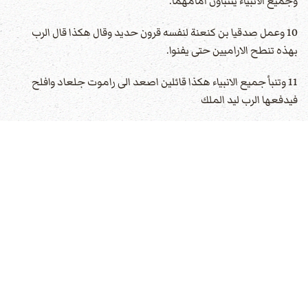
وجميع الانبياء يتنبأون امامهما.
10 وعمل صدقيا بن كنعنة لنفسه قرون حديد وقال هكذا قال الرب
بهذه تنطح الاراميين حتى يفنوا.
11 وتنبأ جميع الانبياء هكذا قائلين اصعد الى راموت جلعاد وافلح
فيدفعها الرب ليد الملك
12 واما الرسول الذي ذهب ليدعو ميخا فكلّمه قائلا. هوذا كلام جميع
الانبياء بفم واحد خير للملك. فليكن كلامك كواحد منهم وتكلم بخير.
13 فقال ميخا حيّ هو الرب ان ما يقوله الهي فبه اتكلم.
14 ولما جاء الى الملك قال له الملك يا ميخا أنذهب الى راموت جلعاد
للقتال ام امتنع. فقال اصعدوا وافلحوا فيدفعوا ليدكم.
15 فقال له الملك كم مرة استحلفك ان لا تقول لي الا الحق باسم الرب.
16 فقال رأيت كل اسرائيل مشتّتين على الجبال كخراف لا راعي لها. فقال