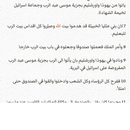
ياتوا من يهوذا واورشليم بجزية موسى عبد الرب وجماعة اسرائيل
لخيمة الشهادة.
7 لان بني عثليا الخبيثة قد هدموا بيت
الله
وصيّروا كل اقداس بيت الرب
للبعليم.
8 وأمر الملك فعملوا صندوقا وجعلوه في باب بيت الرب خارجا
9 ونادوا في يهوذا واورشليم بان يأتوا الى الرب بجزية موسى عبد الرب
المفروضة على اسرائيل في البرية.
10 ففرح كل الرؤساء وكل الشعب وادخلوا والقوا في الصندوق حتى
امتلأ.
11 وحينما كان يؤتى بالصندوق الى وكالة الملك ليد اللاويين عندما يرون
ان الفضة قد كثرت كان ياتي كاتب الملك ووكيل الكاهن الراس ويفرغان
الصندوق ثم يحملانه ويردانه الى مكانه هكذا كانوا يفعلون يوما فيوم
حتى جمعوا فضة بكثرة.