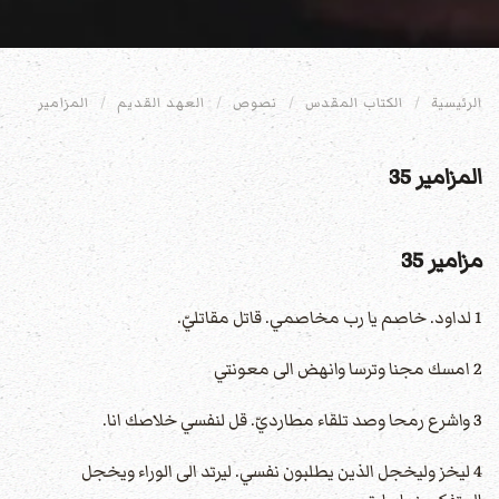
الرئيسية
الكتاب المقدس
نصوص
العهد القديم
المزامير
المزامير 35
مزامير 35
1 لداود. خاصم يا رب مخاصمي. قاتل مقاتليّ.
2 امسك مجنا وترسا وانهض الى معونتي
3 واشرع رمحا وصد تلقاء مطارديّ. قل لنفسي خلاصك انا‏.
4 ليخز وليخجل الذين يطلبون نفسي. ليرتد الى الوراء ويخجل