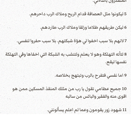
المتفكرون باساءتي.
5 ليكونوا مثل العصافة قدام الريح وملاك الرب داحرهم.
6 ليكن طريقهم ظلاما وزلقا وملاك الرب طاردهم.
7 لانهم بلا سبب اخفوا لي هوّة شبكتهم. بلا سبب حفروا لنفسي.
8 لتأته التهلكة وهو لا يعلم ولتنشب به الشبكة التي اخفاها وفي التهلكة
نفسها ليقع.
9 اما نفسي فتفرح بالرب وتبتهج بخلاصه.
10 جميع عظامي تقول يا رب من مثلك المنقذ المسكين ممن هو
اقوى منه والفقير والبائس من سالبه
11 شهود زور يقومون وعما لم اعلم يسألونني.
12 يجازونني عن الخير شرا ثكلا لنفسي.