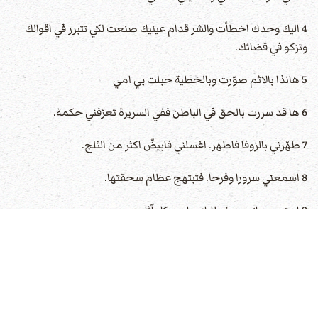
4 اليك وحدك اخطأت والشر قدام عينيك صنعت لكي تتبرر في اقوالك
وتزكو في قضائك.
5 هانذا بالاثم صوّرت وبالخطية حبلت بي امي
6 ها قد سررت بالحق في الباطن ففي السريرة تعرّفني حكمة.
7 طهّرني بالزوفا فاطهر. اغسلني فابيضّ اكثر من الثلج.
8 اسمعني سرورا وفرحا. فتبتهج عظام سحقتها.
9 استر وجهك عن خطاياي وامح كل آثامي‏
10 قلبا نقيا اخلق فيّ يا
الله
وروحا مستقيما جدّد في داخلي.
11 لا تطرحني من قدام وجهك وروحك القدوس لا تنزعه مني.
12 رد لي بهجة خلاصك وبروح منتدبة اعضدني.