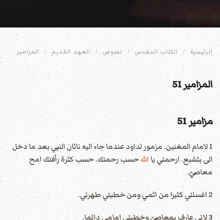
الرئيسية
الكتاب المقدس
نصوص
العهد القديم
المزامير
المزامير 51
مزامير 51
1 لامام المغنين. مزمور لداود عندما جاء اليه ناثان النبي بعد ما دخل
الى بثشبع. ارحمني يا
الله
حسب رحمتك. حسب كثرة رأفتك امح
معاصيّ.
2 اغسلني كثيرا من اثمي ومن خطيتي طهرني.
3 لاني عارف بمعاصيّ وخطيتي امامي دائما.