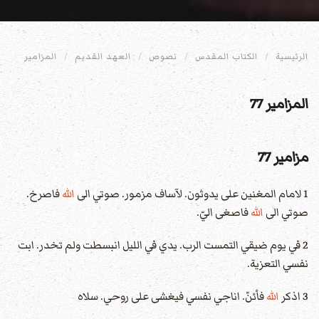
الرئيسية
الكتاب المقدس
نصوص
العهد القديم
المزامير
المزامير 77
مزامير 77
1 لامام المغنين على يدوثون. لآساف مزمور. صوتي الى
الله
فاصرخ.
صوتي الى
الله
فاصغى اليّ.
2 في يوم ضيقي التمست الرب. يدي في الليل انبسطت ولم تخدر. ابت
نفسي التعزية.
3 اذكر
الله
فأئنّ. اناجي نفسي فيغشى على روحي. سلاه