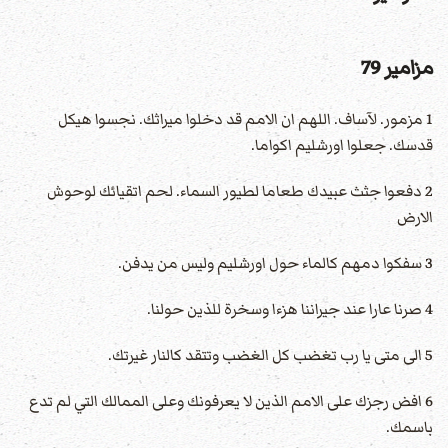
مزامير 79
1 مزمور. لآساف. اللهم ان الامم قد دخلوا ميراثك. نجسوا هيكل
قدسك. جعلوا اورشليم اكواما.
2 دفعوا جثث عبيدك طعاما لطيور السماء. لحم اتقيائك لوحوش
الارض
3 سفكوا دمهم كالماء حول اورشليم وليس من يدفن.
4 صرنا عارا عند جيراننا هزءا وسخرة للذين حولنا.
5 الى متى يا رب تغضب كل الغضب وتتقد كالنار غيرتك.
6 افض رجزك على الامم الذين لا يعرفونك وعلى الممالك التي لم تدع
باسمك.