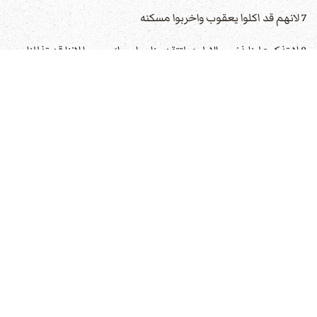
7 لانهم قد اكلوا يعقوب واخربوا مسكنه
8 لا تذكر علينا ذنوب الاولين. لتتقدمنا مراحمك سريعا لاننا قد تذللنا
جدا.
9 أعنّا يا اله خلاصنا من اجل مجد اسمك ونجنا واغفر خطايانا من اجل
اسمك.
10 لماذا يقول الامم اين هو الههم. لتعرف عند الامم قدام اعيننا نقمة
دم عبيدك المهراق.
11 ليدخل قدامك انين الاسير. كعظمة ذراعك استبق بني الموت.
12 ورد على جيراننا سبعةاضعاف في احضانهم العار الذي عيروك به يا
رب.
13 اما نحن شعبك وغنم رعايتك نحمدك الى الدهر. الى دور فدور
نحدث بتسبيحك