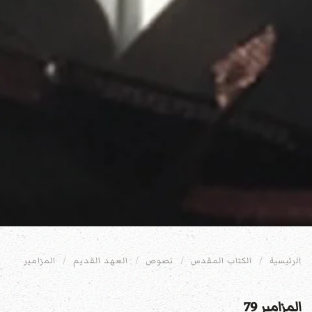
الرئيسية
الكتاب المقدس
نصوص
العهد القديم
المزامير
المزامير 79