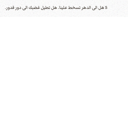
5 هل الى الدهر تسخط علينا. هل تطيل غضبك الى دور فدور.
6 ألا تعود انت فتحيينا فيفرح بك شعبك.
7 أرنا يا رب رحمتك واعطنا خلاصك
8 اني اسمع ما يتكلم به
الله
الرب. لانه يتكلم بالسلام لشعبه ولاتق
9 لان خلاصه قريب من خائفيه ليسكن المجد في ارضنا.
10 الرحمة والحق التقيا. البر والسلام تلاثما.
11 الحق من الارض ينبت والبر من السماء يطلع.
12 ايضا الرب يعطي الخير وارضنا تعطي غلتها.
13 البر قدامه يسلك ويطأ في طريق خطواته
عدد الزيارات: 3265