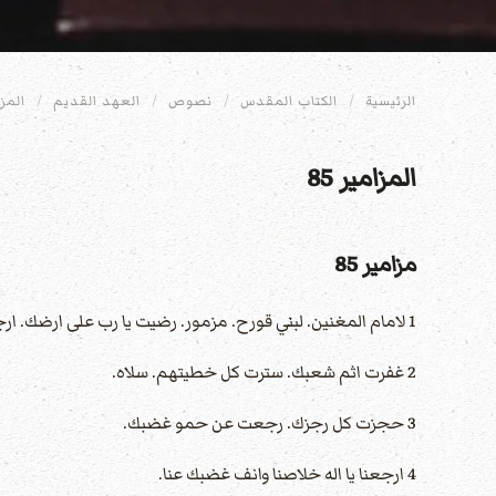
الرئيسية
الكتاب المقدس
نصوص
العهد القديم
المز
المزامير 85
مزامير 85
1 لامام المغنين. لبني قورح. مزمور. رضيت يا رب على ارضك. ارجعت سبي يعقوب.
2 غفرت اثم شعبك. سترت كل خطيتهم. سلاه.
3 حجزت كل رجزك. رجعت عن حمو غضبك.
4 ارجعنا يا اله خلاصنا وانف غضبك عنا.