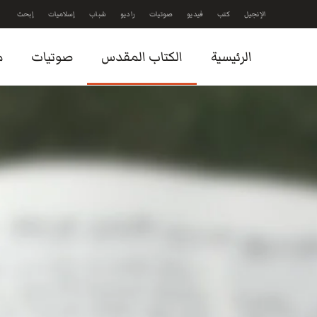
الإنجيل
كتب
فيديو
صوتيات
راديو
شباب
إسلاميات
إبحث
Skip to main content
الرئيسية
الكتاب المقدس
صوتيات
م