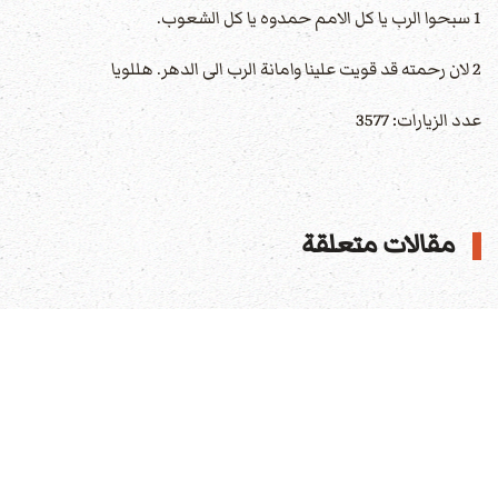
1 سبحوا الرب يا كل الامم حمدوه يا كل الشعوب.
2 لان رحمته قد قويت علينا وامانة الرب الى الدهر. هللويا
عدد الزيارات: 3577
مقالات متعلقة
الكتاب المقدس بشكل وورد (فان دايك)
اكتشف الكتاب المقدس باللغة العربية بصيغة ملفات ورد،
واستكشف النصوص الكاملة للعهد القديم والعهد الجديد،
واستفد من هذه الفرصة للاستكشاف الشامل للكتاب المقدس
المعد للتنزيل مجانا. ترجم على يد سميث وفاندايك سنة 1865