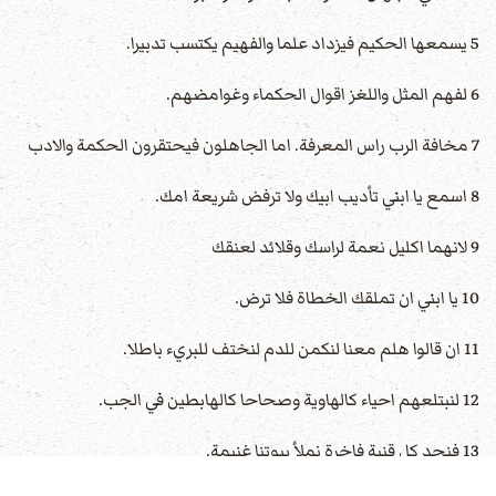
5 يسمعها الحكيم فيزداد علما والفهيم يكتسب تدبيرا.
6 لفهم المثل واللغز اقوال الحكماء وغوامضهم.
7 مخافة الرب راس المعرفة. اما الجاهلون فيحتقرون الحكمة والادب
8 اسمع يا ابني تأديب ابيك ولا ترفض شريعة امك.
9 لانهما اكليل نعمة لراسك وقلائد لعنقك
10 يا ابني ان تملقك الخطاة فلا ترض.
11 ان قالوا هلم معنا لنكمن للدم لنختف للبريء باطلا.
12 لنبتلعهم احياء كالهاوية وصحاحا كالهابطين في الجب.
13 فنجد كل قنية فاخرة نملأ بيوتنا غنيمة.