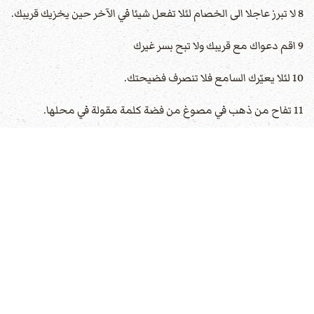
8 لا تبرز عاجلا الى الخصام لئلا تفعل شيئا في الآخر حين يخزيك قريبك.
9 اقم دعواك مع قريبك ولا تبح بسر غيرك
10 لئلا يعيّرك السامع فلا تنصرف فضيحتك.
11 تفاح من ذهب في مصوغ من فضة كلمة مقولة في محلها.
12 قرط من ذهب وحلي من ابريز الموبخ الحكيم لاذن سامعة.
13 كبرد الثلج في يوم الحصاد الرسول الامين لمرسليه لانه يرد نفس
سادته.
14 سحاب وريح بلا مطر الرجل المفتخر بهدية كذب
15 ببطء الغضب يقنع الرئيس واللسان الليّن يكسر العظم.
16 أوجدت عسلا فكل كفايتك لئلا تتخم فتتقيأه.