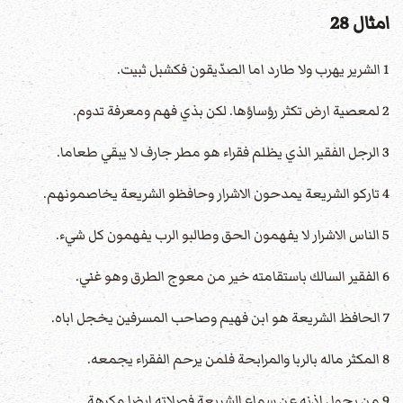
امثال 28
1 الشرير يهرب ولا طارد اما الصدّيقون فكشبل ثبيت.
2 لمعصية ارض تكثر رؤساؤها. لكن بذي فهم ومعرفة تدوم.
3 الرجل الفقير الذي يظلم فقراء هو مطر جارف لا يبقي طعاما.
4 تاركو الشريعة يمدحون الاشرار وحافظو الشريعة يخاصمونهم.
5 الناس الاشرار لا يفهمون الحق وطالبو الرب يفهمون كل شيء.
6 الفقير السالك باستقامته خير من معوج الطرق وهو غني.
7 الحافظ الشريعة هو ابن فهيم وصاحب المسرفين يخجل اباه.
8 المكثر ماله بالربا والمرابحة فلمن يرحم الفقراء يجمعه.
9 من يحول اذنه عن سماع الشريعة فصلاته ايضا مكرهة