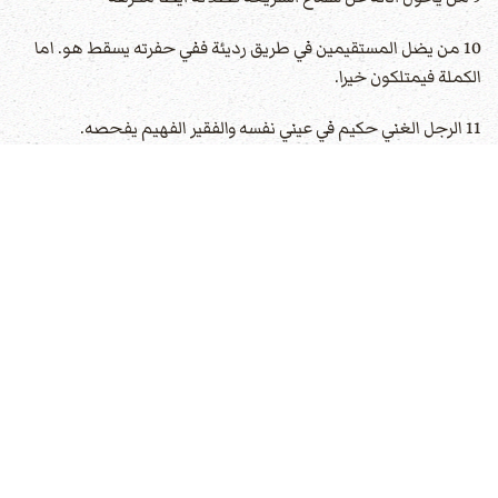
10 من يضل المستقيمين في طريق رديئة ففي حفرته يسقط هو. اما
الكملة فيمتلكون خيرا.
11 الرجل الغني حكيم في عيني نفسه والفقير الفهيم يفحصه.
12 اذا فرح الصدّيقون عظم الفخر وعند قيام الاشرار تختفي الناس.
13 من يكتم خطاياه لا ينجح ومن يقرّ بها ويتركها يرحم.
14 طوبى للانسان المتقي دائما. اما المقسي قلبه فيسقط في الشر.
15 اسد زائر ودب ثائر المتسلط الشرير على شعب فقير.
16 رئيس ناقص الفهم وكثير المظالم. مبغض الرشوة تطول ايامه
17 الرجل المثقّل بدم نفس يهرب الى الجب. لا يمسكنه احد.
18 السالك بالكمال يخلص والملتوي في طريقين يسقط في احداهما.