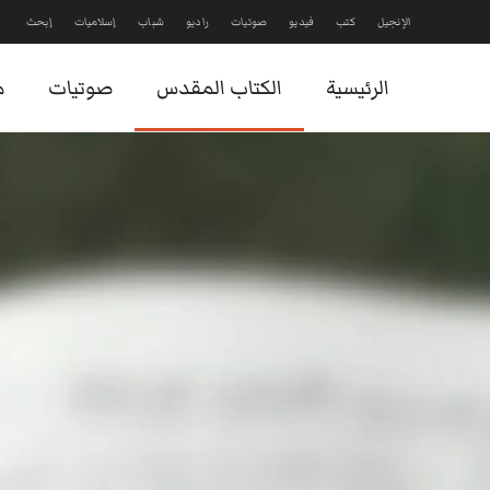
الإنجيل
كتب
فيديو
صوتيات
راديو
شباب
إسلاميات
إبحث
Skip to main content
الرئيسية
الكتاب المقدس
صوتيات
م