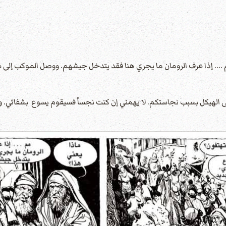
 .... إذا عرف الرومان ما يجري هنا فقد يتدخل جيشهم. ووصل الموكب إلى 
الهيكل بسبب نجاستكم. لا يهمني إن كنت نجساً فسيقوم يسوع بشفائي. وابتد