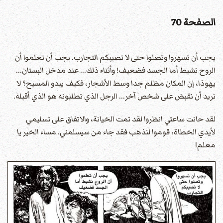
الصفحة 70
يجب أن تسهروا وتصلوا حتى لا تصيبكم التجارب. يجب أن تعلموا أن
الروح نشيط أما الجسد فضعيف! وأثناء ذلك... عند مدخل البستان...
يهوذا، إن المكان مظلم جدا وسط الأشجار، فكيف يبدو المسيح؟ لا
نريد أن نقبض على شخص آخر... الرجل الذي تطلبونه هو الذي أقبله.
لقد حانت ساعتي انظروا لقد تمت الخيانة، والاتفاق على تسليمي
لأيدي الخطاة، قوموا لنذهب فقد جاء من سيسلمني. مساء الخير يا
معلم!