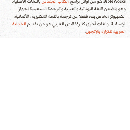
BibleWorks هو من أوائل برامج
الكتاب المقدس
باللغات الأصلية.
وهو يتضمن اللغة اليونانية والعبرية والترجمة السبعينية لجهاز
الكمبيوتر الخاص بك، فضلا عن ترجمة باللغة الانكليزية، الألمانية،
الإسبانية، ولغات أخرى كثيرة! النص العربي هو من تقديم
الخدمة
العربية للكرازة بالإنجيل
.
جميع الحقوق محفوظة
للخدمة العربية للكرازة بالإنجيل
. بإمكانك
شراء هذا البرنامج من موقع
bibleworks.com
.
عدد الزيارات: 20301
مقالات متعلقة
لوقا 17