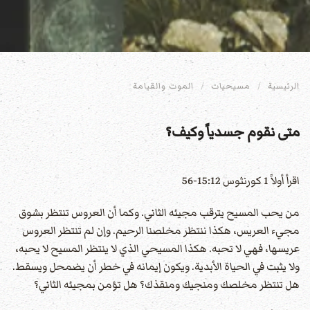
الرئيسية
مسيحيات
الموت والقيامة
متى نقوم جسدياً وكيف؟
اقرأ أولاً 1 كورنثوس 15:12-56
من يحب المسيح يترقب مجيئه الثاني. وكما أن العروس تنتظر بشوق
مجيء العريس، هكذا ننتظر مخلصنا الرحيم. وإن لم تنتظر العروس
عريسها، فهي لا تحبه. هكذا المسيحي الذي لا ينتظر المسيح لا يحبه،
ولا يثبت في الحياة الأبدية. ويكون إيمانه في خطر أن يضمحل ويسقط.
هل تنتظر مخلصك ومنجيك ومنقذك؟ هل تؤمن بمجيئه الثاني؟