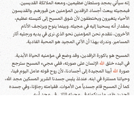
إنه سيأتي بمجد وسلطان عظيمين، ومعه الملائكة القديسين.
فبمجيئه يبعث أجساد الراقدين المؤمنين من قبورهم. والقديسون
الأحياء يتغيرون ويختطفون لأن شوق المسيح إلى كنيسته عظيم،
بمقدار أنه يسحبنا إليه في مجيئه. وبينما ينوح ويرتجف الأنام
الآخرون، نتقدم نحن المؤمنين نحو الذي نرى في يديه ورجليه آثار
المسامير. وندرك بهذا أن الآتي المجيد هو المحبة الفادية.
المسيح هو باكورة الراقدين، وقد وضع في مؤمنيه الحياة الأبدية.
في البدء خلق
الله
الإنسان على صورته، ففي مجيء المسيح سترجع
صورة
الله
أبينا المجيدة إلى أجسادنا، لأن روح قوته عامل اليوم فينا،
وحياتنا مستترة في ابنه. عندئذ يلبس جسدنا الشرير المسكين مجد الله،
كما أن المسيح قام جسدياً من الأموات. فقيامته رجاؤنا، وفي جسده
الجديد ظهر ما سنكونه في مجيئه الثاني في مجد أبيه.
فمجيء المسيح هو هدف تاريخ العالم والتكميل لقيامته. عندئذ يرى
كل الكون انتصاره على الخطية والشيطان والموت، وكيف أنه أوجد
حصاده العظيم في جمعه المؤمنين. وإيمانهم ومحبتهم
وسجودهم سيزيد مجده، كما اعترفوا في حياتهم الدنيا: المسيح قام -