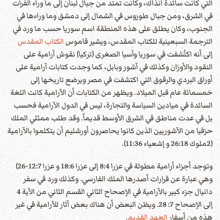
التي كانت سائدة آنذاك، وكانت تمتد من جبال لبنان إلى ما وراء الفرات
في الشرق، ومن جبال طوروس في الشمال إلى دمشق وما وراءها في
الجنوب، وكان يطلق على هذه المنطقة اسم سوريا حسب ما ورد في
الترجمة السبعينية للكتاب المقدس، ويشير قاموس
الكتاب المقدس
إلى أنه اكتُشفت في سوريا وآسيا الصغرى (تركيا) نقوش آرامية على
النقود والأوزان وكذلك في آشور وبابل، كما وجدت كتابات آرامية على
أوراق البردي والرقوق التي اكتشفت في مصر ويرضع تاريخها إلى
خمسمائة عام قبل الميلاد. ويظهر من الكتابات أن الآرامية كانت اللغة
السائدة في ميادين السياسة والتجارة، ليس في الدول الآرامية فحسب
بل في عدت مناطق في الشرق الأوسط قديماً. وقد طلب ممثلي الملك
حزقيا من الآشوريين الذين كانوا يحاصرون أورشليم أن يتكلموا بالآرامية
(2ملوك 26:18 و إشعياء 11:36).
وتوجد أجزاء أرامية مطولة في عزرا 8:4 إلى عزرا 18:6 و عزرا 12:7-26)
وهي عبارة عن قرارات أصدرها الملك الفارسي. وكذلك ورد في سفر
دانيال جزء كبير بالآرامية في الإصحاح الثاني القسم الثاني من الآية 4
إلى الإصحاح 7: 28. ويظن البعض أن هناك بعض آثار للآرامية في غير
هذه من أسفار
العهد القديم
.