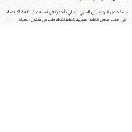
ولما حُمل اليهود إلى السبي البابلي، أخذوا في استعمال اللغة الآرامية
التي حلت محل اللغة العبرية كلغة للتخاطب في شئون الحياة
اليومية، كما نجد في سفر نحميا 8:8 إشارة إلى هذا. فقد وجد الشعب
أنه لابد له من تفسير الكتاب في الآرامية حتى يكن فهمه، واستتبع ذلك
استخدام اليهود للحروف الآرامية المربعة "اللاسطرنجيلية" أي لغة
الإنجيل
أو حرف
الإنجيل
بدل الكتابة الفينيقية القديمة.
ويشير قاموس
الكتاب المقدس
أيضاً إلى أنه يمكن تقسيم اللهجة
الآرامية إلى قسمين: الآرامية الشرقية، وهي اللغة السريانية المتداولة
في كنائس الآشوريين والكلدان حتى اليوم والآرامية الغربية وهي اللغة
السريانية المتداولة في طقوس كنائس السريان الأرثوذكس، والسريان
الكاثوليك والموارنة حتى اليوم. أما اللهجات الآرامية الشرقية فكانت
تشمل:
1 - آرامية التلمود البابلي.
2 - المندعية (المندية): وكان المندعيون شيعة غنوسية.