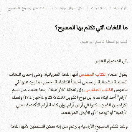
الرئيسية
إسلاميات
لكل سؤال جواب
أسئلة عن يسـوع المسيح
ما اللغات التي تكلم بها المسيح؟
كتب بواسطة قاسم ابراهيم.
إلى الصديق العزيز
يقول علماء
الكتاب المقدس
أنها اللغة السريانية، وهي إحدى اللغات
السامية الشمالية، وتسمى أحياناً الكلدانية، حسب ما ورد عنها في
قاموس
الكتاب المقدس
. وإن لفظة "الآرامية"، ربما جاءت من اسم
"آرام" أحد ابناء سام بن نوح (تكوين 22:10-23 و 1أخبار 17:1) ونسله
الآراميين الذين سكنوا في أرض آرام. وإن كلمة أرام الأكادية تعني
"أراموا" أو "رومو" أي الأرض المرتفعة.
ولقد تكلم المسيح الآرامية بالرغم من إنه سكن فلسطين لأنها اللغة