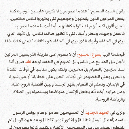
يقول السيد المسيح:" عندما تصومون لا تكونوا عابسين الوجوه كما
يفعل المراءون الذين يقطبون وجوههم لكي يظهروا للناس صائمين.
الحق أقول لكم أنهم قد نالوا مكافآتهم. أما أنت، فعندما تصوم،
فاغسل وجهك، وعطر رأسك، لكي لا تظهر صائما للناس، بل لأبيك الذي
يرى في الخفاء، وأبوك الذي يرى في الخفاء هو يكافئك." (متى 6:16 -18)
فيعلمنا الرب
يسوع المسيح
أن لا نصوم على طريقة الفريسيين المرائين
لأجل نيل المديح من الناس، بل نصوم في الخفاء لوجه
الله
. فنرى أننا
لسنا ملزمين بالصيام بل مخيرين. ولكنه يكون مناسبا في أوقات الشدة
و الحزن وعلى الخصوص في أوقات الحزن على خطايانا أو على فتورنا
في الإيمان. ونعلم أن الصيام يقهر الجسد ويبين أفضلية الروح عليه.
ومن مزاياه أيضا أنه يجعل الإنسان متواضعا ويستميله إلى الصلاة
والرياضة الروحية.
ونرى في
العهد الجديد
أن المسيحيين صاموا وصام بولس الرسول
نفسه (أعمال الرسل 13:2-3) و (2كورنثوس 11:27) وبعد عهد الرسل لم
ينقطع الصيام من بين المسيحيين الأتقياء ولكنهم كانوا يصومون في