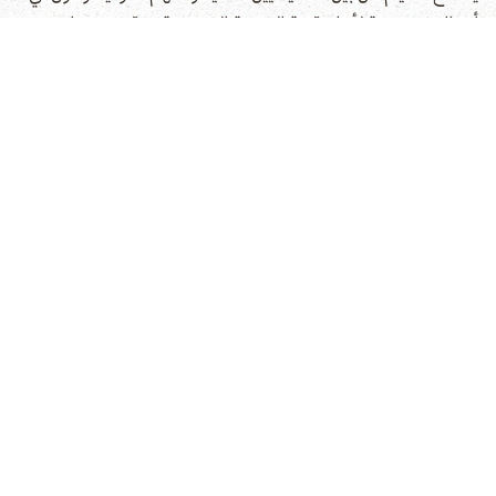
أحوال خصوصية لأجل تقوية الخدمة المسيحية، ويقرنون صيامهم
بالصلوات الحارة. فالصيام الذي يكون خالصا لوجه
الله
تعالى لا لمديح
الناس ولا لطلب الثواب، يكون مثل هذا الصيام مقبولا عند
الله
ولا يخلو
من عظيم الفائدة.
ونعلم أن الجسد عبد الروح، فينبغي للمسيحيين أن يخضعوا
أجسادهم لسلطان أرواحهم بحياة النقاوة والطهارة والصيام يعينهم
على ذلك، قال بولس الرسول: " كل من يجاهد يضبط نفسه في كل
شيء.....بل أقمع جسدي وأستعبده حتى بعدما كرزت للآخرين لا أصير
أنا نفسي مرفوضا" (1كورنثوس 9:25و27).
إذا خلاصة ما جاء هو أن المؤمنين يصوموا عندما يريدون أن يصلوا إلى
الله
تعالى من أجل أمر هام أو عندما يشعرون بحاجتهم للتقرب من
الله
. والصوم أمر شخصي قد يطول وقته أو يقصر. قد يقرر أحدهم أن
يمتنع عن تناول إحدى الوجبات حتى يتمكن من صرف وقت أطول في
الصلاة. أو من الممكن أن يمتنع عن الطعام لمدة يوم كامل أو أسبوع
حتى يبتعد عن أمور العالم وليطلب وجه
الله
تعالى، والصوم ما هو