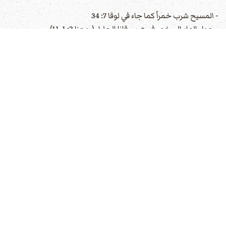
- المسيح شرب خمراً كما جاء في لوقا 7: 34
- حول الماء إلى خمر في عرس قانا الجليل (يوحنا 2: 1-11)
- نصح بولس تيموثاوس: "لا تكن فيما بعد شراب ماء، بل استعمل خمراً
قليلاً من أجل معدتك وأسقامك الكثيرة" (1 تيموثاوس 5: 23)
موقف المسيحيين اليوم:
يختلف المؤمنون في هذا الأمر:
- البعض يتجنب الخمر كلياً خوفاً من الإدمان ولحماية الشهادة
المسيحية
- آخرون يشربون بتعقل دون إفراط
-الجميع متفقون على تحريم السكر والإدمان
المبدأ الأساسي هو عدم السكر، والحكمة في الاستخدام، وعدم
التسبب في تعثر الآخرين.