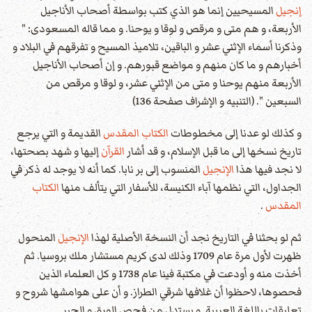
إنجيل
المسيحيين إنما هو الذي كتب بواسطة أصحاب الأناجيل
الأربعة، و هم متى و مرقص و لوقا و يوحنا. و مما قاله المسعودى: "
وذكرنا أسماء الإثني عشر و الباقين، تلاميذ المسيح و تفرقهم في البلاد و
أخبارهم و ما كان منهم و مواضع قبورهم. و إن أصحاب الأناجيل
الأربعة منهم يوحنا و متى من الإثني عشر، و لوقا و مرقص من
السبعين ". (التنبيه و الإشراف صفحة 136)
و كذلك لو عدنا إلى مخطوطات
الكتاب المقدس
القديمة و التي يرجع
تاريخ نسخها إلى ما قبل الإسلام، و قد أشار
القرآن
إليها و شهد بصحتها،
لا نجد فيها هذا
الإنجيل
المنسوب إلى بر نابا. كما أنه لا يوجد له ذكر في
الجداول، التي نظمها آباء الكنيسة، للأسفار التي يتألف منها
الكتاب
المقدس
.
ثم لو بحثنا في التاريخ نجد أن النسخة الأصلية لهذا
الإنجيل
المنحول
ظهرت لأول مرة عام 1709 وذلك لدى كريم مستشار ملك بروسيا. ثم
أخذت منه و أودعت في مكتبة فينا عام 1738 و كل العلماء الذين
فحصوها، لاحظوا أن غلافها شرقي الطراز. و أن على هوامشها شروح و
تعليقات باللغة العربية. و يستدل من فحص الورق و الحبر