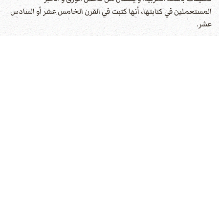
المستعملين في كتابتها، أنها كتبت في القرن الخامس عشر أو السادس
عشر.
و يقول العلامة الإنجليزي الدكتور سال أنه وجد نسخة من هذا الكتاب
باللغة الإسبانية، كتبها رجل أر وغاني اسمه مصطفى العرندي. و يدعي
هذا، أنه ترجمها عن النسخة الإيطالية. و.قد جاء في مقدمتها أن راهبا
يدعى مار ينو، مقربا من البابا سكستوس الخامس، دخل ذات يوم من
سنة 1585 إلى مكتبة البابا، فعثر على رسالة للقديس إيريناوس، يندد
فيها بالرسول بول.وان هذا القديس، أسند تنديده هذا إلى
إنجيل
بر نابا.
فأصبح من ذلك الحين شديد الرغبة في العثور على هذا الإنجيل،
فحدث أن دخل يوما والبابا سكستوس الخامس المكتبة البابوية. و فيما
هما يتحدثان استولت على البابا سنة من النوم. فاقتنص الراهب
الفرصة، و بحث عن الكتاب فوجده وأخفاه في أحد ردنيه.
و لبث إلى أن استفاق البابا من النوم، فاستأذنه بالانصراف حاملا الكتاب
معه. على أن من يراجع مؤلفات القديس إيريناوس، لا يرى فيها أي
إشارة إلى
إنجيل
بر نابا، ولا أي نقد للرسول بول.