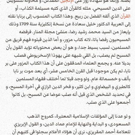
بصلة. وإنما هو شهادة زور على
الإنجيل
المقدس، و محاولة للتشويش
على الدين المسيحي. مثله كالقرآن الذي كتبه مسيلمة الكذاب، أو
القرآن
الذي آلفه الفضل بن ربيع. وهذا الكتاب المنسوب إلى برنابا نقله
إلى العربية الدكتور خليل سعادة عن نسخة إنكليزية سنة 1709 وذلك
بإيعاز من السيد محمد رشيد رضا، منشئ مجلة المنار. فرفضه
المسيحيون رفضا باتا، لانه كتاب مزور، و أما الذين قبلوه فهم فريق من
المسلمين، لسبب بسيط جدا، و هو أن بعض محتوياته تؤيد القول بأن
المسيح لم يصلب، بل القي شبهه على يهوذا الإسخريوطي فصلب
بديلا عنه. و يجمع العلماء المدققون على أن هذا الكتاب المزور على بر
نابا، لم يكن موجودا قبل القرن الخامس عشر، أي بعد موت بر نابا
بألف و خمسمائة عام. ولو وجد قبلا لما أختلف فقهاء المسلمين
كالطبري و البيضاوي و ابن كثير، و فخر الدين الرازي في آخرة المسيح، و
في تحديد الشخص الذي قيل أنه صلب عوضا عن المسيح، بل كانوا
أجمعوا على الذي صلب.
و لو عدنا إلى المؤلفات الإسلامية المعتبرة، كمروج الذهب
المسعودى، و البداية والنهاية للإمام عماد الدين، و القول الإبريزي
للعلامة أحمد المقريزي، نرى أن هؤلاء الأعلام سجلوا في كتبهم أن