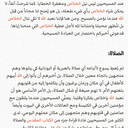
عند المسيحيين ليس نيل
الخلاص
ومغفرة الخطايا. كما شرحتُ آنفاً، لا
يمكن شراء
الخلاص
بـأي شيء نفعله، بل هو يُمنح لنا مجاناً من قِبَل
الله
عندما نؤمن بالمسيح. ومن هنا فإننا نعبد
الله
لا لكي ننال
الخلاص
بل لنُظهر محبتنا وامتناننا لله لأجل عطية
الخلاص
التي منحنا إياها.
فدعوني أخبركم باختصار عن العبادة المسيحية.
الصلاة:
لم يُعطِ يسوع لأتباعه أي صلاة بالعبرية أو اليونانية كي يتلوها وهم
متجهين باتجاه معين خلال الصلاة. بل أخبرهم أن يأتوا إلى
الله
أبيهم
كأطفال في أي مكان وزمان يرغبون وأن يتكلموا إليه من قلوبهم
بلغتهم الأم. لا تهم صيغة أو شكل الصلاة، بل الأمر الأساسي هو أن
نعبد
الله
بإخلاص بفكرنا وقلبنا. يصلّي المسيحيون عندما يلتقون مع
مؤمنين آخرين في الكنيسة ومع العائلات الأخرى في البيوت وأيضاً
صامتين في قلوبهم وهم متجهين إلى مكان عملهم اليومي. لدى
الكثير من المسيحيين عادة قراءة جزء من
الكتاب المقدس
والصلاة
فردياً كل يوم. وفي صلواتهم يشكرون
الله
على عطاياه الكثيرة،