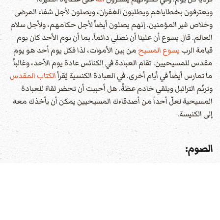
ويعترفون بخطاياهم ويطلبون الغفران، ويصلون لأجل شفاء المرضى
وخلاص غير المؤمنين. إنهم يصلون أيضاً لأجل حكامهم، ولأجل سلام
العالم. قال يسوع أن علينا أن نصلي دائماً. بما أن يوم الأحد كان يوم
قيامة الرب
يسوع المسيح
من بين الأموات، لذا فكل يوم أحد هو يوم
مقدس للمسيحيين. تقام العبادة في الكنائس عادة يوم الأحد، وغالباً
ما تمارس أيضاً في أيام أخرى. في العبادة الكنسية يُقرأ
الكتاب المقدس
وترنّم التراتيل ويلقي خادم عظةً. هل أحببت أن تحضر لقاءً للعبادة
المسيحية لعلّ أحداً من أصدقاءك المسيحيين يمكن أن يأخذك معه
إلى الكنيسة.
الصوم:
لم يحدّد
يسوع المسيح
أياماً معينة أو أوقات معينة للصوم لأتباعه،
ومن هنا فإن الصوم أمر اختياري لهم. على كل حال لقد أخبرهم أنهم
عندما يصومون فليفعلوا ذلك لإرضاء
الله
وليس للحصول على مجد
الناس كما يفعل المراؤون. يمتنع بعض المسيحيين عن أكل اللحم أيام