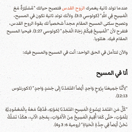
عندما تولد ثانية يغمرك
الروح القدس
فتصبح حياتك "مُسْتَتِرَةٌ مَعَ
الْمَسِيحِ فِي اللّهِ" (كولوسي 3:3). ولأنك تولد ثانية تكون في المسيح،
وتصبح سكنى المسيح المقام مجداً شخصياً لك بقوة الروح القدس،
فتفرح لأن "الْمَسِيحُ فِيكُمْ رَجَاءُ الْمَجْدِ" (كولوسي 1:27). فيحيا المسيح
المقام فيك. هللويا.
والآن لنتأمل في الحق الواحد: أنت في المسيح والمسيح فيك:
أنا في المسيح
"لِأَنَّنَا جَمِيعَنَا بِرُوحٍ وَاحِدٍ أَيْضاً اعْتَمَدْنَا إِلَى جَسَدٍ وَاحِدٍ" (1كورنثوس
12:13).
"كُلَّ مَنِ اعْتَمَدَ لِيَسُوعَ الْمَسِيحِ اعْتَمَدْنَا لِمَوْتِهِ، فَدُفِنَّا مَعَهُ بِالْمَعْمُودِيَّةِ
لِلْمَوْتِ، حَتَّى كَمَا أُقِيمَ الْمَسِيحُ مِنَ الْأَمْوَاتِ، بِمَجْدِ الْآبِ، هكَذَا نَسْلُكُ
نَحْنُ أَيْضاً فِي جِدَّةِ الْحَيَاةِ" (رومية 6: 3 و4).