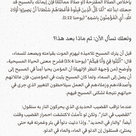
بإخلاص الصلاة المقترحة (أو صلاة مماثلة) فإن إيمانك بالمسيح قد
جعلك ابناً لله "أَمَّا كُلُّ الَّذِينَ قَبِلُوهُ فَأَعْطَاهُمْ سُلْطَاناً أَنْ يَصِيرُوا أَوْلَادَ
اللّهِ، أَيِ الْمُؤْمِنُونَ بِاسْمِهِ" (يوحنا 1:12).
ولعلك تسأل الآن: ثم ماذا بعد هذا؟
قبل أن يترك المسيح تلاميذه ليهزم الموت بقيامته ويصعد للسماء،
قال: "اُثْبُتُوا فِيَّ وَأَنَا فِيكُمْ" (يوحنا 15:4) فشرح معنى الحياة المسيحية،
وأوضح (من وُجهة النظر الإلهية) أن المؤمن يحيا آمِناً في المسيح إلى
أن يصل إلى السماء. ولما كان المسيح يثبت في المؤمنين، فإن عائلاتهم
وأصدقاءهم وزملاءهم في العمل سيلاحظون التغيير الذي جرى في
حياتهم نتيجة لسُكنى المسيح فيهم.
عندما تراقب القضيب الحديدي الذي يحركون النار به ستقول:
"القضيب في النار". ولكن لو تأملتَ لاكتشفت احمرار القضيب وقلت
أيضاً: "والنار في الحديد". وإذا دليت دلواً في بئر وغمرته فيه حتى
يمتلئ، فستقول إن الدلو في الماء، والماء في الدلو.