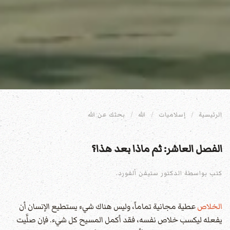
الرئيسية
إسلاميات
الله
بحثك عن الله
الفصل العاشر: ثم ماذا بعد هذا؟
كتب بواسطة الدكتور ستيفن ألفورد.
الخلاص
عطية مجانية تماماً، وليس هناك شيء يستطيع الإنسان أن
يفعله ليكسب خلاص نفسه، فقد أكمل المسيح كل شيء. فإن صلَّيت