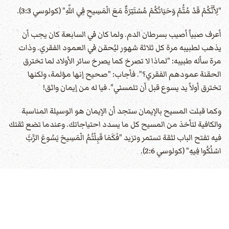
"لِأَنَّكُمْ قَدْ مُتُّمْ وَحَيَاتُكُمْ مُسْتَتِرَةٌ مَعَ الْمَسِيحِ فِي اللّهِ" (كولوسي 3:3).
أعرف صبياً أصيب بسرطان الدم. ولما كان في السابعة كان يجب أن
يذهب لطبيبه مرة كل ثلاثة شهور ليُحقن في العمود الفقري. وذات
مرة سأله طبيبه: "لماذا لا تصرخ كما يصرخ سائر الأولاد لما تخترق
الحقنة عمودهم الفقري؟". فأجاب: "صحيح إنها مؤلمة، ولكنها
تخترق أولاً يد يسوع قبل أن تلمسني". فيا له من إيمان واثق!
وكما قبلت المسيح بالإيمان ستجد أن الإيمان هو الوسيلة المناسبة
والكافية لتأخذ من المسيح كل ما يسدد احتياجاتك. وعندما تضع ثقتك
فيه تفتح الباب لثقة تستمر وتزيد "فَكَمَا قَبِلْتُمُ الْمَسِيحَ يَسُوعَ الرَّبَّ
اسْلُكُوا فِيهِ" (كولوسي 2:6).
تبدأ المشاكل عندما نعالج تجارب الحياة وضغوطها بأنفسنا وبقوتنا
الشخصية. وسرعان ما يكتشف المؤمن عجزه بنفسه عن أن يحيا
الحياة المسيحية بقوته الذاتية، تماماً كما كان الحال قبل ولادته الثانية.
وقد حذَّرنا المسيح من هذا بقوله: "بِدُونِي لَا تَقْدِرُونَ أَنْ تَفْعَلُوا شَيْئاً"
(يوحنا 15:5).